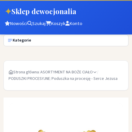
✦
Sklep dewocjonalia
Nowości
Szukaj
Koszyk
Konto
Kategorie
Strona główna
/
ASORTYMENT NA BOŻE CIAŁO
/
PODUSZKI PROCESYJNE
/
Poduszka na procesję - Serce Jezusa