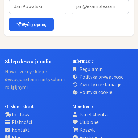
Wyślij opinię
Sklep dewocjonalia
Informacje
Regulamin
Nowoczesny sklep z
Polityka prywatności
dewocjonaliami i artykułami
Zwroty i reklamacje
religijnymi.
Polityka cookie
Obsługa klienta
Moje konto
Dostawa
Panel klienta
Płatności
Ulubione
Kontakt
Koszyk
Blog
Finalizacja