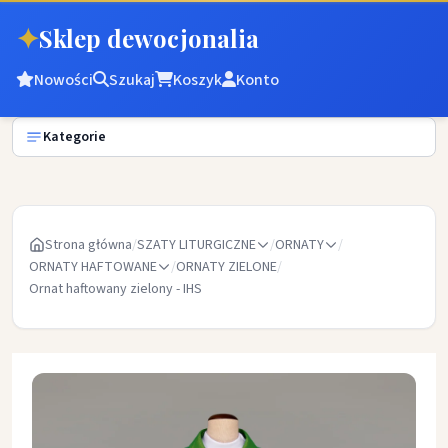
✦
Sklep dewocjonalia
Nowości
Szukaj
Koszyk
Konto
Kategorie
Strona główna
/
SZATY LITURGICZNE
/
ORNATY
/
ORNATY HAFTOWANE
/
ORNATY ZIELONE
/
Ornat haftowany zielony - IHS