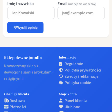
Imię i nazwisko
Email
(nie będzie widoczny)
Wyślij opinię
Sklep dewocjonalia
Informacje
Regulamin
Nowoczesny sklep z
Polityka prywatności
dewocjonaliami i artykułami
Zwroty i reklamacje
religijnymi.
Polityka cookie
Obsługa klienta
Moje konto
Dostawa
Panel klienta
Płatności
Ulubione