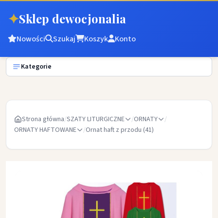
✦
Sklep dewocjonalia
Nowości
Szukaj
Koszyk
Konto
Kategorie
Strona główna
/
SZATY LITURGICZNE
/
ORNATY
/
ORNATY HAFTOWANE
/
Ornat haft z przodu (41)