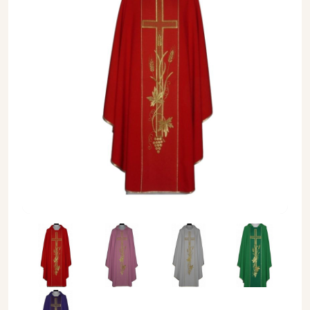
Ornat z komputerowo haftowanym pasem, kolory liturgiczne