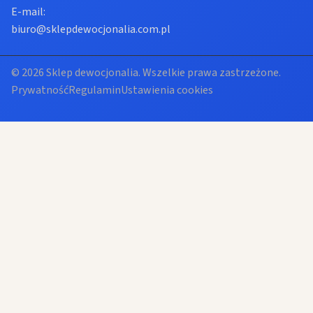
E-mail:
biuro@sklepdewocjonalia.com.pl
© 2026 Sklep dewocjonalia. Wszelkie prawa zastrzeżone.
Prywatność
Regulamin
Ustawienia cookies