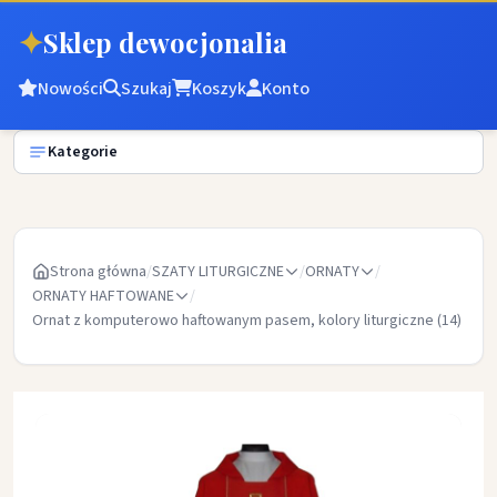
✦
Sklep dewocjonalia
Nowości
Szukaj
Koszyk
Konto
Kategorie
Strona główna
/
SZATY LITURGICZNE
/
ORNATY
/
ORNATY HAFTOWANE
/
Ornat z komputerowo haftowanym pasem, kolory liturgiczne (14)