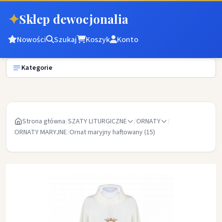
✦
Sklep dewocjonalia
Nowości
Szukaj
Koszyk
Konto
Kategorie
Strona główna
/
SZATY LITURGICZNE
/
ORNATY
/
ORNATY MARYJNE
/
Ornat maryjny haftowany (15)