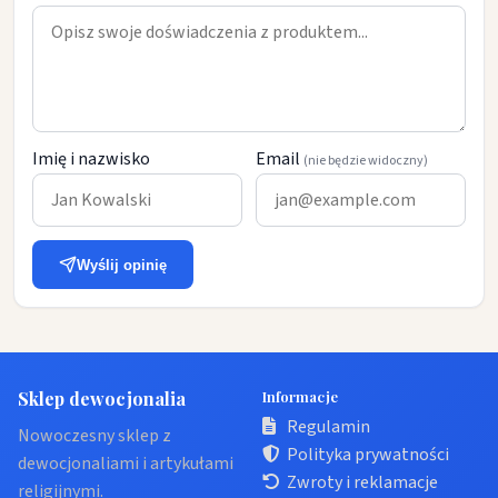
Imię i nazwisko
Email
(nie będzie widoczny)
Wyślij opinię
Sklep dewocjonalia
Informacje
Regulamin
Nowoczesny sklep z
Polityka prywatności
dewocjonaliami i artykułami
Zwroty i reklamacje
religijnymi.