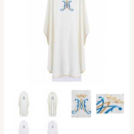
Ornat maryjny haftowany (15) - Ornaty Maryjne - Ornat maryj