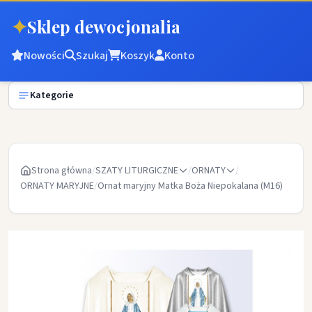
✦
Sklep dewocjonalia
Nowości
Szukaj
Koszyk
Konto
Kategorie
Strona główna
/
SZATY LITURGICZNE
/
ORNATY
/
ORNATY MARYJNE
/
Ornat maryjny Matka Boża Niepokalana (M16)