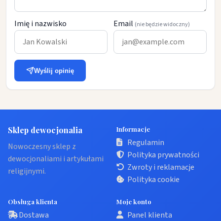
Imię i nazwisko
Email
(nie będzie widoczny)
Wyślij opinię
Sklep dewocjonalia
Informacje
Regulamin
Nowoczesny sklep z
Polityka prywatności
dewocjonaliami i artykułami
Zwroty i reklamacje
religijnymi.
Polityka cookie
Obsługa klienta
Moje konto
Dostawa
Panel klienta