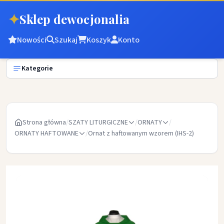
✦
Sklep dewocjonalia
Nowości
Szukaj
Koszyk
Konto
Kategorie
Strona główna
/
SZATY LITURGICZNE
/
ORNATY
/
ORNATY HAFTOWANE
/
Ornat z haftowanym wzorem (IHS-2)