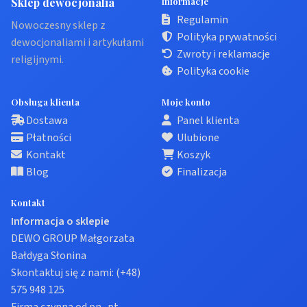
Sklep dewocjonalia
Informacje
Regulamin
Nowoczesny sklep z
Polityka prywatności
dewocjonaliami i artykułami
Zwroty i reklamacje
religijnymi.
Polityka cookie
Obsługa klienta
Moje konto
Dostawa
Panel klienta
Płatności
Ulubione
Kontakt
Koszyk
Blog
Finalizacja
Kontakt
Informacja o sklepie
DEWO GROUP Małgorzata
Bałdyga Słonina
Skontaktuj się z nami:
(+48)
575 948 125