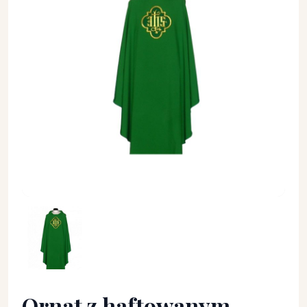
Ornat z haftowanym wzorem (IHS-2) - Ornaty haftowane - O
Ornat z haftowanym