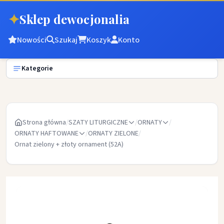
✦
Sklep dewocjonalia
Nowości
Szukaj
Koszyk
Konto
Kategorie
Strona główna
/
SZATY LITURGICZNE
/
ORNATY
/
ORNATY HAFTOWANE
/
ORNATY ZIELONE
/
Ornat zielony + złoty ornament (52A)