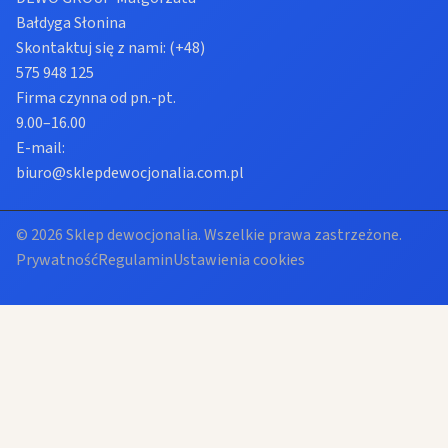
Bałdyga Słonina
Skontaktuj się z nami:
(+48)
575 948 125
Firma czynna od pn.-pt.
9.00–16.00
E-mail:
biuro@sklepdewocjonalia.com.pl
© 2026 Sklep dewocjonalia. Wszelkie prawa zastrzeżone.
Prywatność
Regulamin
Ustawienia cookies