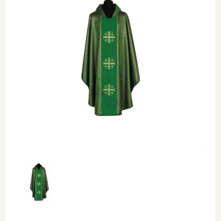
Ornat zielony + złoty ornament (52A) - Ornaty zielone - Orn