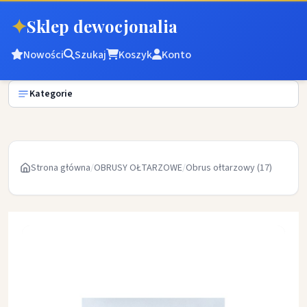
✦
Sklep dewocjonalia
Nowości
Szukaj
Koszyk
Konto
Kategorie
Strona główna
/
OBRUSY OŁTARZOWE
/
Obrus ołtarzowy (17)