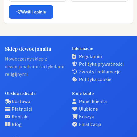
Wyślij opinię
Sklep dewocjonalia
Informacje
Regulamin
Nowoczesny sklep z
Polityka prywatności
dewocjonaliami i artykułami
Zwroty i reklamacje
religijnymi.
Polityka cookie
Obsługa klienta
Moje konto
Dostawa
Panel klienta
Płatności
Ulubione
Kontakt
Koszyk
Blog
Finalizacja