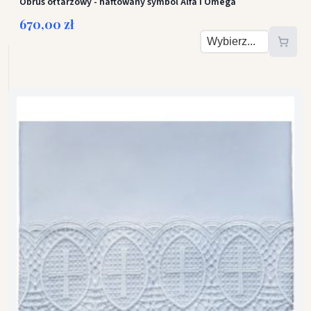
Obrus ołtarzowy - haftowany symbol Alfa i Omega
670,00 zł