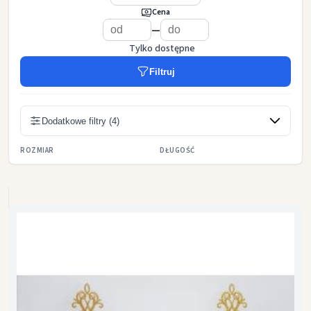
Cena
—
Tylko dostępne
Filtruj
Dodatkowe filtry (4)
ROZMIAR
DŁUGOŚĆ
3,20 m x 1,35 m
3,00 m
3,35 m
3,65 m
3,60 m x 1,35 m
4,00 m
4,30 m
4,60 m
3,80 m x 1,35 m
3m x 1,5m
5.00 m
1 metr
2 metry
3,5 x 1,5m
3 metry
4 metry
5 metrów
DŁUGOŚĆ
HAFT