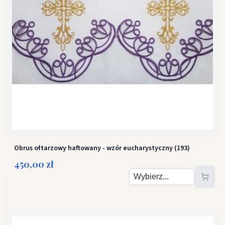
1,5 m
2 m
2,5 m
3 m
Obrus wykończony haftem tylko z przodu
3,5 m
Obrus wykończony haftem z trzech stron 
Obrus ołtarzowy haftowany - wzór eucharystyczny (193)
450,00 zł