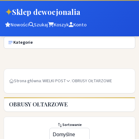
✦
Sklep dewocjonalia
Nowości
Szukaj
Koszyk
Konto
Kategorie
Strona główna
/
WIELKI POST
/
OBRUSY OŁTARZOWE
OBRUSY OŁTARZOWE
Sortowanie