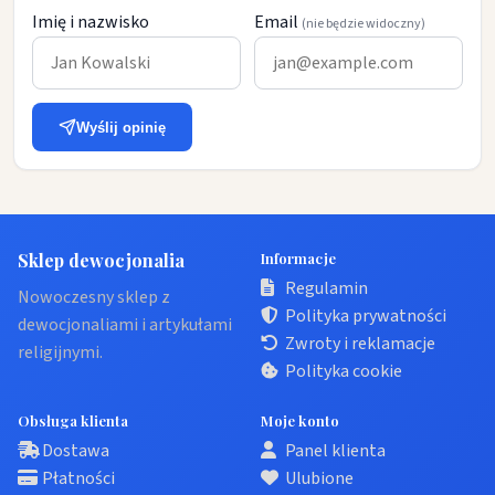
Imię i nazwisko
Email
(nie będzie widoczny)
Wyślij opinię
Sklep dewocjonalia
Informacje
Regulamin
Nowoczesny sklep z
Polityka prywatności
dewocjonaliami i artykułami
Zwroty i reklamacje
religijnymi.
Polityka cookie
Obsługa klienta
Moje konto
Dostawa
Panel klienta
Płatności
Ulubione