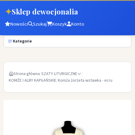
✦
Sklep dewocjonalia
Nowości
Szukaj
Koszyk
Konto
Kategorie
Strona główna
/
SZATY LITURGICZNE
/
KOMŻE I ALBY KAPŁAŃSKIE
/
Komża żorżeta wstawka - ecru