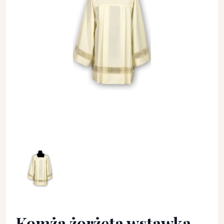
Komża żorżeta wstawka - ecru - KOMŻE I ALBY KAPŁAŃSKIE -
Komża żorżeta wstawka -