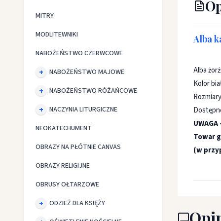
Op
MITRY
MODLITEWNIKI
Alba k
NABOŻEŃSTWO CZERWCOWE
Alba żor
NABOŻEŃSTWO MAJOWE
Kolor bia
NABOŻEŃSTWO RÓŻAŃCOWE
Rozmiary
NACZYNIA LITURGICZNE
Dostępne
UWAGA 
NEOKATECHUMENT
Towar g
OBRAZY NA PŁÓTNIE CANVAS
(w przy
OBRAZY RELIGIJNE
OBRUSY OŁTARZOWE
ODZIEŻ DLA KSIĘŻY
Opin