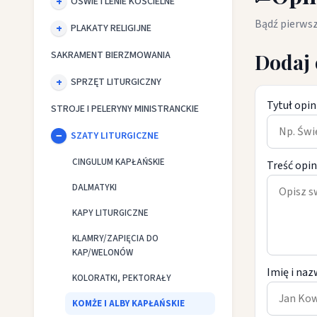
OŚWIETLENIE KOŚCIELNE
Bądź pierwsz
PLAKATY RELIGIJNE
SAKRAMENT BIERZMOWANIA
Dodaj 
SPRZĘT LITURGICZNY
Tytuł opin
STROJE I PELERYNY MINISTRANCKIE
SZATY LITURGICZNE
CINGULUM KAPŁAŃSKIE
Treść opin
DALMATYKI
KAPY LITURGICZNE
KLAMRY/ZAPIĘCIA DO
KAP/WELONÓW
Imię i naz
KOLORATKI, PEKTORAŁY
KOMŻE I ALBY KAPŁAŃSKIE