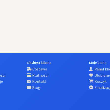
Obsługa klienta
Moje konto
Dostawa
Panel kl
ości
Płatności
Ulubione
je
Kontakt
Koszyk
Blog
Finalizac