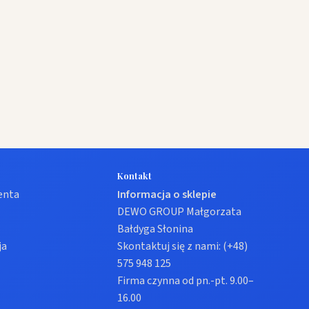
Kontakt
ienta
Informacja o sklepie
DEWO GROUP Małgorzata
Bałdyga Słonina
ja
Skontaktuj się z nami:
(+48)
575 948 125
Firma czynna od pn.-pt. 9.00–
16.00