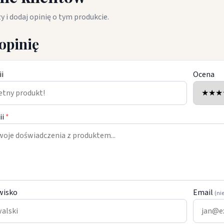
y i dodaj opinię o tym produkcie.
opinię
ii
Ocena
ii
*
wisko
Email
(ni