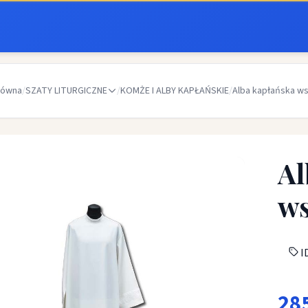
łówna
/
SZATY LITURGICZNE
/
KOMŻE I ALBY KAPŁAŃSKIE
/
Alba kapłańska w
Al
ws
ID
28