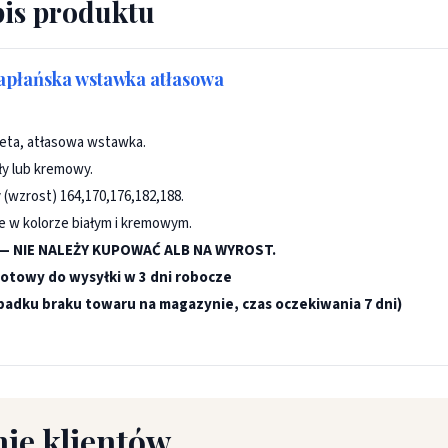
is produktu
apłańska wstawka atłasowa
żeta, atłasowa wstawka.
ły lub kremowy.
 (wzrost) 164,170,176,182,188.
 w kolorze białym i kremowym.
— NIE NALEŻY KUPOWAĆ ALB NA WYROST.
otowy do wysyłki w 3 dni robocze
padku braku towaru na magazynie, czas oczekiwania 7 dni)
ie klientów