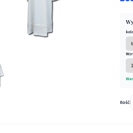
Wy
kol
Wzr
płańska wstawka atłasowa - KOMŻE I ALBY KAPŁAŃSKIE - Alba ka
War
Ilość: