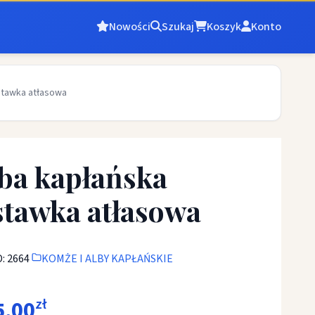
Nowości
Szukaj
Koszyk
Konto
stawka atłasowa
ba kapłańska
tawka atłasowa
: 2664
KOMŻE I ALBY KAPŁAŃSKIE
5,00
zł