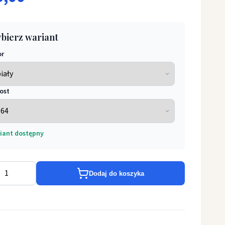
bierz wariant
or
ost
płańska wstawka atłasowa
iant dostępny
Dodaj do koszyka