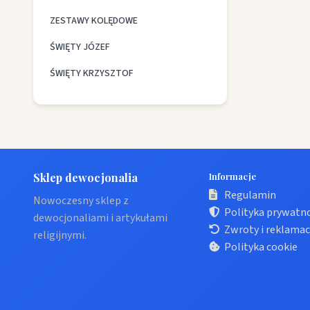
ZESTAWY KOLĘDOWE
ŚWIĘTY JÓZEF
ŚWIĘTY KRZYSZTOF
Sklep dewocjonalia
Informacje
Regulamin
Nowoczesny sklep z
Polityka prywatn
dewocjonaliami i artykułami
Zwroty i reklamac
religijnymi.
Polityka cookie