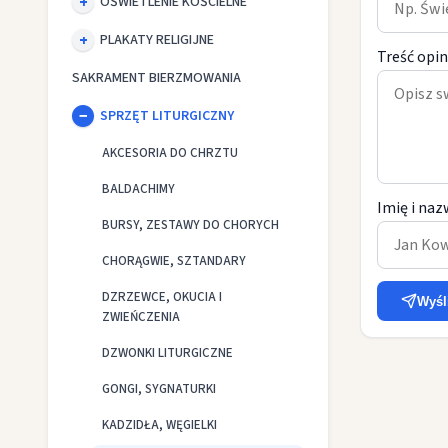
OŚWIETLENIE KOŚCIELNE
PLAKATY RELIGIJNE
Treść opin
SAKRAMENT BIERZMOWANIA
SPRZĘT LITURGICZNY
AKCESORIA DO CHRZTU
BALDACHIMY
Imię i naz
BURSY, ZESTAWY DO CHORYCH
CHORĄGWIE, SZTANDARY
DZRZEWCE, OKUCIA I
Wyśl
ZWIEŃCZENIA
DZWONKI LITURGICZNE
GONGI, SYGNATURKI
KADZIDŁA, WĘGIELKI