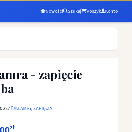
Nowości
Szukaj
Koszyk
Konto
amra - zapięcie
yba
: 227
KLAMRY, ZAPIĘCIA
,00
zł