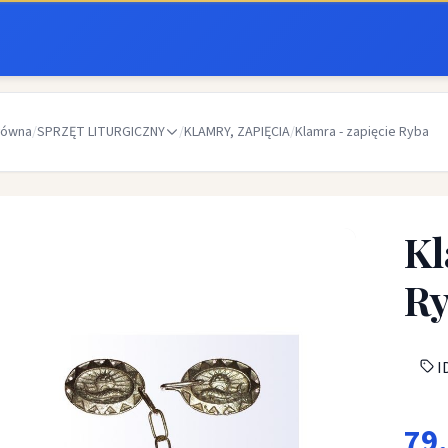
łówna
/
SPRZĘT LITURGICZNY
/
KLAMRY, ZAPIĘCIA
/
Klamra - zapięcie Ryba
Kl
R
ID
79