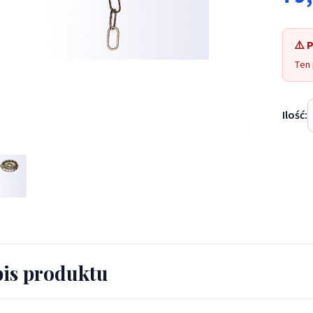
⚠️ 
Ten 
Ilość:
 zapięcie Ryba - KLAMRY, ZAPIĘCIA - Klamra - zapięcie
is produktu