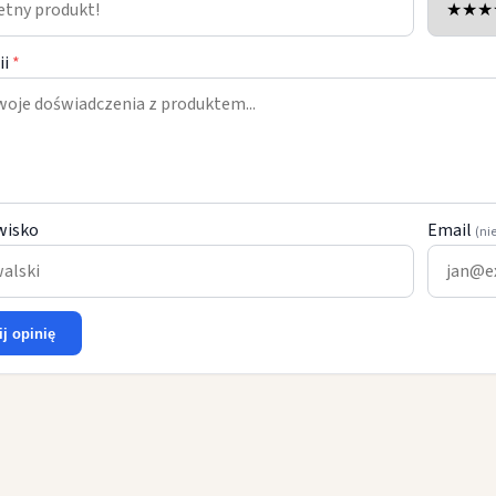
ii
*
wisko
Email
(ni
ij opinię