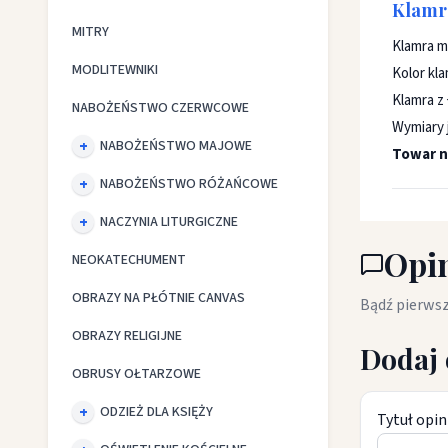
Klamra
MITRY
Klamra m
MODLITEWNIKI
Kolor kla
Klamra z
NABOŻEŃSTWO CZERWCOWE
Wymiary 
NABOŻEŃSTWO MAJOWE
Towar n
NABOŻEŃSTWO RÓŻAŃCOWE
NACZYNIA LITURGICZNE
Opin
NEOKATECHUMENT
OBRAZY NA PŁÓTNIE CANVAS
Bądź pierwsz
OBRAZY RELIGIJNE
Dodaj 
OBRUSY OŁTARZOWE
ODZIEŻ DLA KSIĘŻY
Tytuł opin