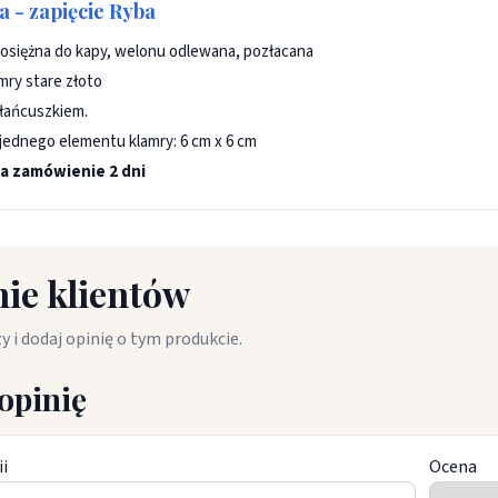
 - zapięcie Ryba
osiężna do kapy, welonu odlewana, pozłacana
mry stare złoto
 łańcuszkiem.
jednego elementu klamry: 6 cm x 6 cm
a zamówienie 2 dni
ie klientów
y i dodaj opinię o tym produkcie.
opinię
ii
Ocena