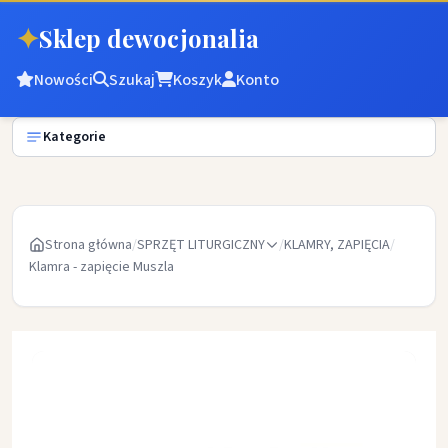
✦
Sklep dewocjonalia
Nowości
Szukaj
Koszyk
Konto
Kategorie
Strona główna
/
SPRZĘT LITURGICZNY
/
KLAMRY, ZAPIĘCIA
/
Klamra - zapięcie Muszla