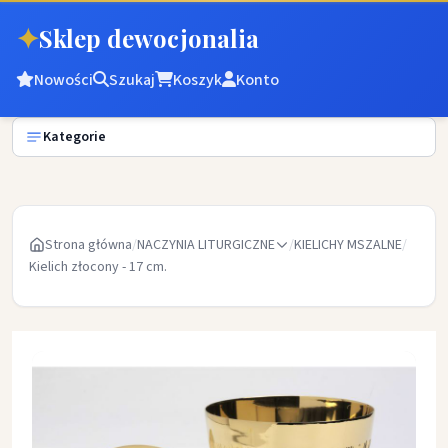
✦
Sklep dewocjonalia
Nowości
Szukaj
Koszyk
Konto
Kategorie
Strona główna
/
NACZYNIA LITURGICZNE
/
KIELICHY MSZALNE
/
Kielich złocony - 17 cm.