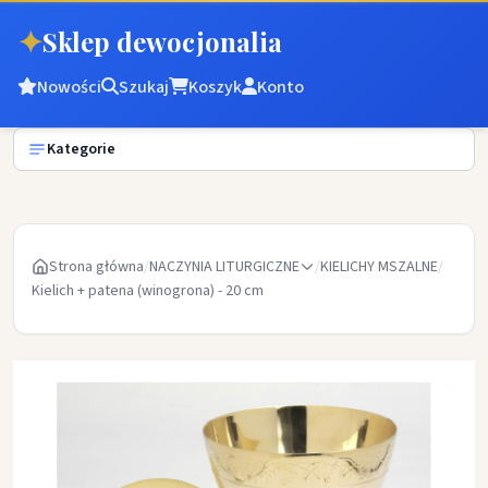
✦
Sklep dewocjonalia
Nowości
Szukaj
Koszyk
Konto
Kategorie
Strona główna
/
NACZYNIA LITURGICZNE
/
KIELICHY MSZALNE
/
Kielich + patena (winogrona) - 20 cm