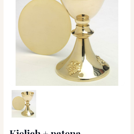
Kielich + patena (winogrona) - 20 cm - KIELICHY MSZALNE - K
Kielich + patena