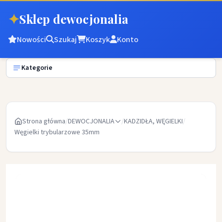
✦
Sklep dewocjonalia
Nowości
Szukaj
Koszyk
Konto
Kategorie
Strona główna
/
DEWOCJONALIA
/
KADZIDŁA, WĘGIELKI
/
Węgielki trybularzowe 35mm