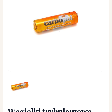
Węgielki trybularzowe 35mm - KADZIDŁA, WĘGIELKI - Węgie
Węgielki trybularzowe