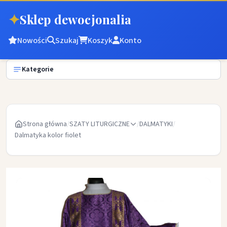
✦
Sklep dewocjonalia
Nowości
Szukaj
Koszyk
Konto
Kategorie
Strona główna
/
SZATY LITURGICZNE
/
DALMATYKI
/
Dalmatyka kolor fiolet