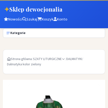
✦
Sklep dewocjonalia
Nowości
Szukaj
Koszyk
Konto
Kategorie
Strona główna
/
SZATY LITURGICZNE
/
DALMATYKI
/
Dalmatyka kolor zielony