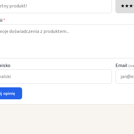
ii
*
wisko
Email
(ni
ij opinię