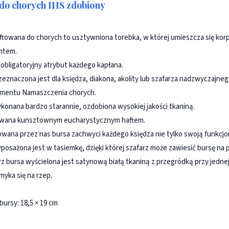
do chorych IHS zdobiony
ftowana do chorych to usztywniona torebka, w której umieszcza się korp
ntem.
 obligatoryjny atrybut każdego kapłana.
zeznaczona jest dla księdza, diakona, akolity lub szafarza nadzwyczajneg
amentu Namaszczenia chorych.
konana bardzo starannie, ozdobiona wysokiej jakości tkaniną.
wana kunsztownym eucharystycznym haftem.
wana przez nas bursa zachwyci każdego księdza nie tylko swoją funkcjo
posażona jest w tasiemkę, dzięki której szafarz może zawiesić bursę na p
 bursa wyścielona jest satynową białą tkaniną z przegródką przy jednej
myka się na rzep.
bursy: 18,5 × 19 cm