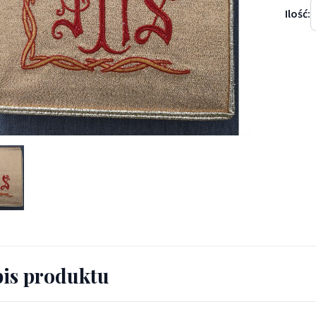
Ilość:
o chorych - BURSY, ZESTAWY DO CHORYCH - Bursa do chorych
is produktu