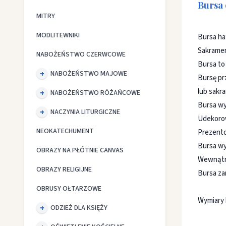
Bursa 
MITRY
MODLITEWNIKI
Bursa ha
Sakrame
NABOŻEŃSTWO CZERWCOWE
Bursa to
NABOŻEŃSTWO MAJOWE
Bursę pr
lub sakr
NABOŻEŃSTWO RÓŻAŃCOWE
Bursa wy
NACZYNIA LITURGICZNE
Udekoro
NEOKATECHUMENT
Prezento
Bursa wy
OBRAZY NA PŁÓTNIE CANVAS
Wewnątrz
OBRAZY RELIGIJNE
Bursa za
OBRUSY OŁTARZOWE
Wymiary 
ODZIEŻ DLA KSIĘŻY