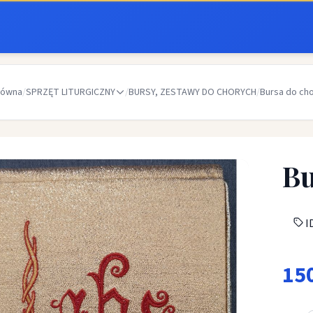
łówna
/
SPRZĘT LITURGICZNY
/
BURSY, ZESTAWY DO CHORYCH
/
Bursa do ch
Bu
ID
15