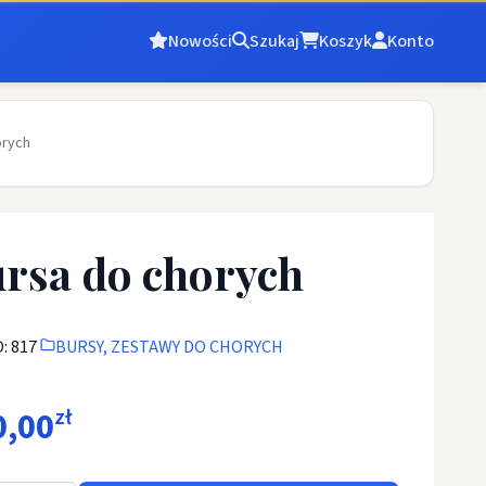
Nowości
Szukaj
Koszyk
Konto
orych
rsa do chorych
: 817
BURSY, ZESTAWY DO CHORYCH
0,00
zł