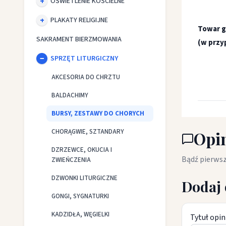
OŚWIETLENIE KOŚCIELNE
PLAKATY RELIGIJNE
Towar g
SAKRAMENT BIERZMOWANIA
(w przy
SPRZĘT LITURGICZNY
AKCESORIA DO CHRZTU
BALDACHIMY
BURSY, ZESTAWY DO CHORYCH
CHORĄGWIE, SZTANDARY
Opin
DZRZEWCE, OKUCIA I
Bądź pierwsz
ZWIEŃCZENIA
DZWONKI LITURGICZNE
Dodaj 
GONGI, SYGNATURKI
KADZIDŁA, WĘGIELKI
Tytuł opin