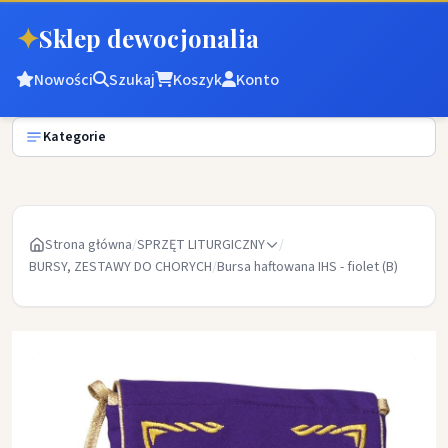
✦
Sklep dewocjonalia
Nowości
Szukaj
Koszyk
Konto
Kategorie
Strona główna
/
SPRZĘT LITURGICZNY
/
BURSY, ZESTAWY DO CHORYCH
/
Bursa haftowana IHS - fiolet (B)