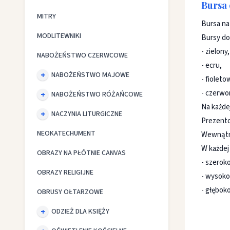
Bursa 
MITRY
Bursa na
MODLITEWNIKI
Bursy do
- zielony,
NABOŻEŃSTWO CZERWCOWE
- ecru,
NABOŻEŃSTWO MAJOWE
- fioleto
- czerwo
NABOŻEŃSTWO RÓŻAŃCOWE
Na każdej
NACZYNIA LITURGICZNE
Prezento
NEOKATECHUMENT
Wewnątrz
W każdej
OBRAZY NA PŁÓTNIE CANVAS
- szerok
OBRAZY RELIGIJNE
- wysoko
- głęboko
OBRUSY OŁTARZOWE
ODZIEŻ DLA KSIĘŻY