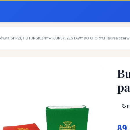
łówna
/
SPRZĘT LITURGICZNY
/
BURSY, ZESTAWY DO CHORYCH
/
Bursa czerw
Bu
pa
ID
89