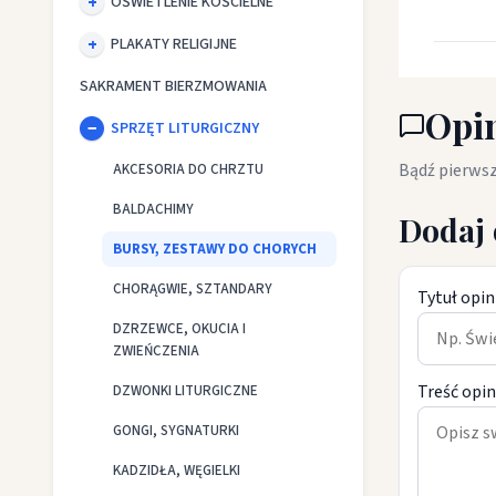
OŚWIETLENIE KOŚCIELNE
PLAKATY RELIGIJNE
SAKRAMENT BIERZMOWANIA
Opin
SPRZĘT LITURGICZNY
Bądź pierwsz
AKCESORIA DO CHRZTU
BALDACHIMY
Dodaj 
BURSY, ZESTAWY DO CHORYCH
CHORĄGWIE, SZTANDARY
Tytuł opin
DZRZEWCE, OKUCIA I
ZWIEŃCZENIA
Treść opin
DZWONKI LITURGICZNE
GONGI, SYGNATURKI
KADZIDŁA, WĘGIELKI