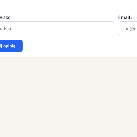
wisko
Email
(ni
ij opinię