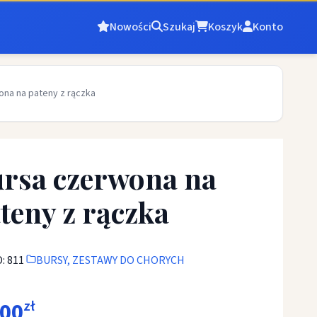
Nowości
Szukaj
Koszyk
Konto
ona na pateny z rączka
rsa czerwona na
teny z rączka
: 811
BURSY, ZESTAWY DO CHORYCH
,00
zł