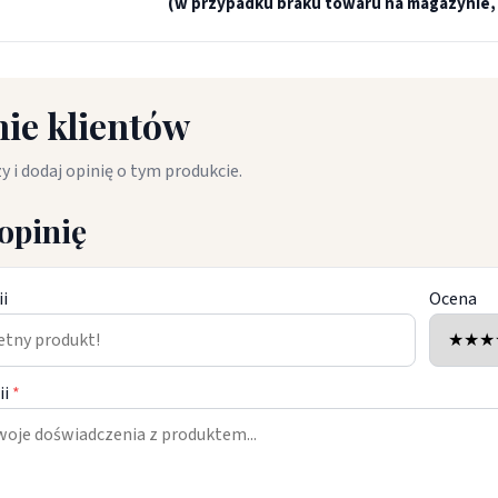
(w przypadku braku towaru na magazynie, 
ie klientów
y i dodaj opinię o tym produkcie.
opinię
ii
Ocena
ii
*