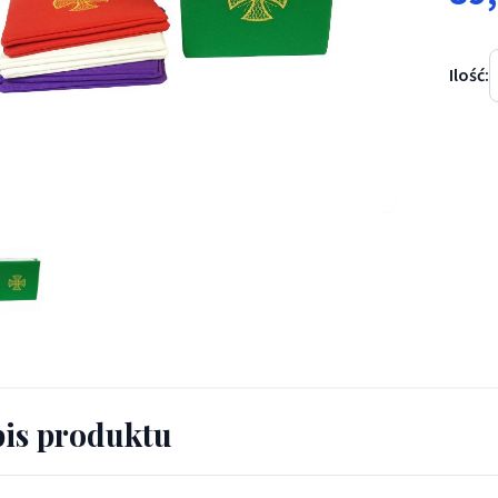
Ilość:
zerwona na pateny z rączka - BURSY, ZESTAWY DO CHORYCH - Burs
is produktu