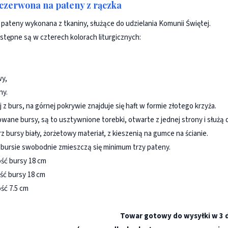
czerwona na pateny z rączka
 pateny wykonana z tkaniny, służące do udzielania Komunii Świętej.
stępne są w czterech kolorach liturgicznych:
wy,
ny.
 z burs, na górnej pokrywie znajduje się haft w formie złotego krzyża.
wane bursy, są to usztywnione torebki, otwarte z jednej strony i służą
 bursy biały, żorżetowy materiał, z kieszenią na gumce na ścianie.
 bursie swobodnie zmieszczą się minimum trzy pateny.
ość bursy 18 cm
ść bursy 18 cm
ść 7.5 cm
Towar gotowy do wysyłki w 3 