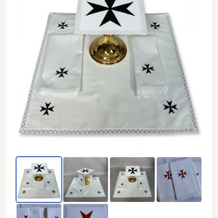
Bielizna kielichowa krzyż Maltański - haft czarny lub czerw