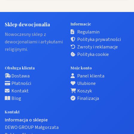
Sklep dewocjonalia
Informacje
Regulamin
Nowoczesny sklep z
Polityka prywatności
dewocjonaliami i artykułami
Zwroty i reklamacje
religijnymi.
Polityka cookie
Obsługa klienta
Moje konto
Dostawa
Panel klienta
Płatności
Ulubione
Kontakt
Koszyk
Blog
Finalizacja
Kontakt
Informacja o sklepie
DEWO GROUP Małgorzata