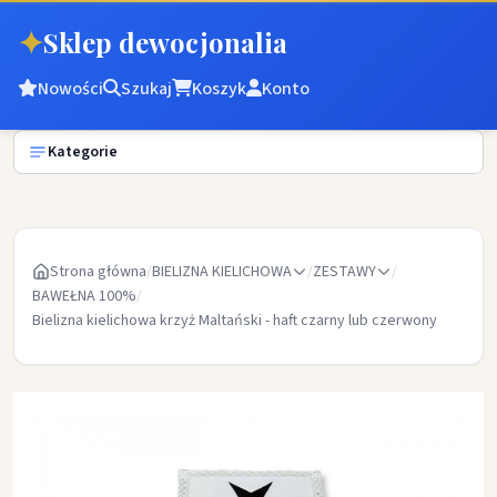
✦
Sklep dewocjonalia
Nowości
Szukaj
Koszyk
Konto
Kategorie
Strona główna
/
BIELIZNA KIELICHOWA
/
ZESTAWY
/
BAWEŁNA 100%
/
Bielizna kielichowa krzyż Maltański - haft czarny lub czerwony