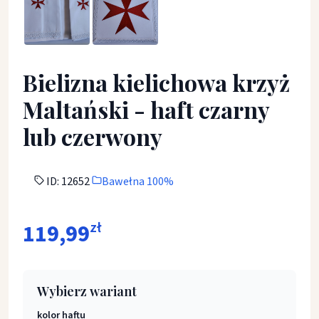
Bielizna kielichowa krzyż
Maltański - haft czarny
lub czerwony
ID: 12652
Bawełna 100%
119,99
zł
Wybierz wariant
kolor haftu