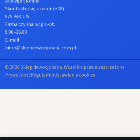
Bałdyga Słonina
Skontaktuj się z nami:
(+48)
575 948 125
Firma czynna od pn.-pt.
9.00–16.00
E-mail:
biuro@sklepdewocjonalia.com.pl
© 2026 Sklep dewocjonalia. Wszelkie prawa zastrzeżone.
Prywatność
Regulamin
Ustawienia cookies