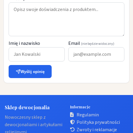
Imię i nazwisko
Email
(nie będzie widoczny)
Wyślij opinię
Sklep dewocjonalia
Informacje
Regulamin
Nowoczesny sklep z
Polityka prywatności
dewocjonaliami i artykułami
Zwroty i reklamacje
religijnymi.