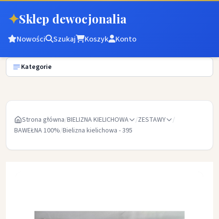
✦
Sklep dewocjonalia
Nowości
Szukaj
Koszyk
Konto
Kategorie
Strona główna
/
BIELIZNA KIELICHOWA
/
ZESTAWY
/
BAWEŁNA 100%
/
Bielizna kielichowa - 395