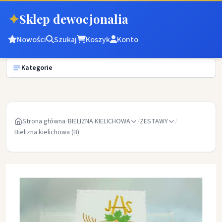
✦
Sklep dewocjonalia
Nowości
Szukaj
Koszyk
Konto
Kategorie
Strona główna
/
BIELIZNA KIELICHOWA
/
ZESTAWY
/
Bielizna kielichowa (B)