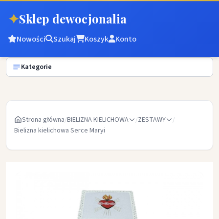
✦
Sklep dewocjonalia
Nowości
Szukaj
Koszyk
Konto
Kategorie
Strona główna
/
BIELIZNA KIELICHOWA
/
ZESTAWY
/
Bielizna kielichowa Serce Maryi