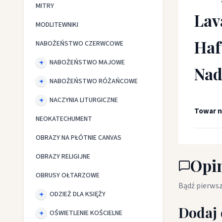
MITRY
Lav
MODLITEWNIKI
Haf
NABOŻEŃSTWO CZERWCOWE
NABOŻEŃSTWO MAJOWE
Nad
NABOŻEŃSTWO RÓŻAŃCOWE
NACZYNIA LITURGICZNE
Towar n
NEOKATECHUMENT
OBRAZY NA PŁÓTNIE CANVAS
OBRAZY RELIGIJNE
Opin
OBRUSY OŁTARZOWE
Bądź pierwsz
ODZIEŻ DLA KSIĘŻY
Dodaj 
OŚWIETLENIE KOŚCIELNE