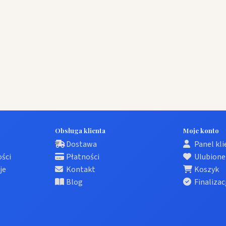
Obsługa klienta
Moje konto
Dostawa
Panel kl
ości
Płatności
Ulubione
je
Kontakt
Koszyk
Blog
Finalizac