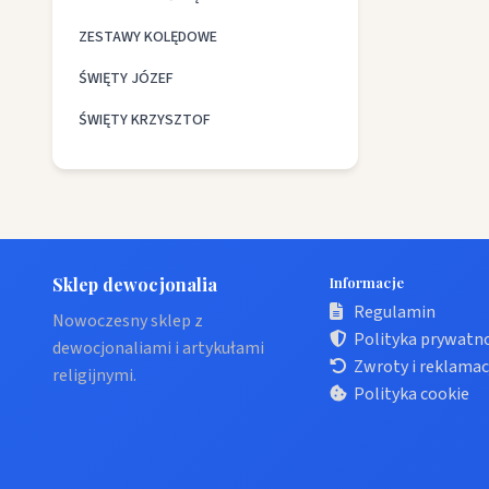
ZESTAWY KOLĘDOWE
ŚWIĘTY JÓZEF
ŚWIĘTY KRZYSZTOF
Sklep dewocjonalia
Informacje
Regulamin
Nowoczesny sklep z
Polityka prywatn
dewocjonaliami i artykułami
Zwroty i reklamac
religijnymi.
Polityka cookie