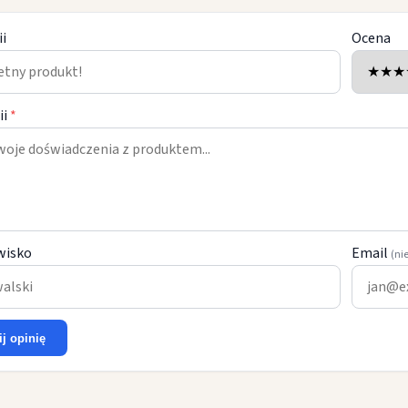
ii
Ocena
ii
*
wisko
Email
(ni
ij opinię