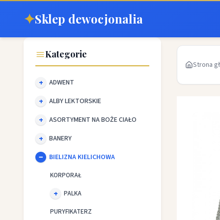
✦
Sklep dewocjonalia
Kategorie
Strona g
ADWENT
ALBY LEKTORSKIE
ASORTYMENT NA BOŻE CIAŁO
BANERY
BIELIZNA KIELICHOWA
KORPORAŁ
PALKA
PURYFIKATERZ