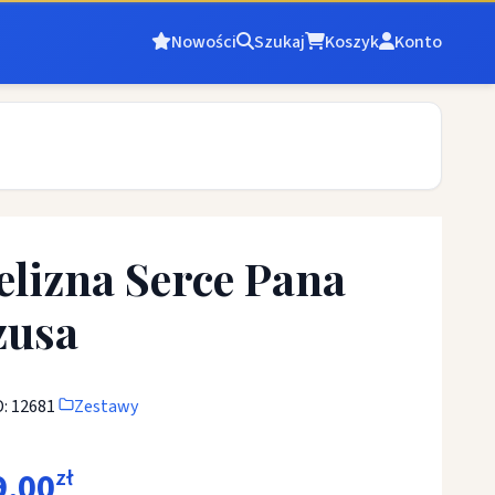
Nowości
Szukaj
Koszyk
Konto
elizna Serce Pana
zusa
D: 12681
Zestawy
9,00
zł