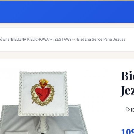
łówna
/
BIELIZNA KIELICHOWA
/
ZESTAWY
/
Bielizna Serce Pana Jezusa
Bi
Je
I
10