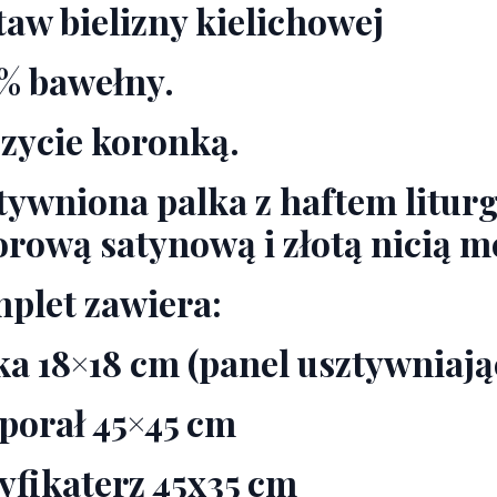
taw bielizny kielichowej
% bawełny.
zycie koronką.
tywniona palka z haftem lit
orową satynową i złotą nicią m
plet zawiera:
ka 18×18 cm (panel usztywniają
porał 45×45 cm
yfikaterz 45x35 cm