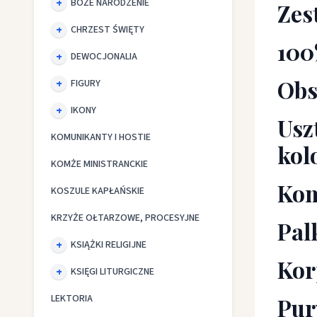
BOŻE NARODZENIE
Zes
CHRZEST ŚWIĘTY
100
DEWOCJONALIA
Obs
FIGURY
IKONY
Usz
KOMUNIKANTY I HOSTIE
kol
KOMŻE MINISTRANCKIE
Kom
KOSZULE KAPŁAŃSKIE
KRZYŻE OŁTARZOWE, PROCESYJNE
Pal
KSIĄŻKI RELIGIJNE
Kor
KSIĘGI LITURGICZNE
LEKTORIA
Pur