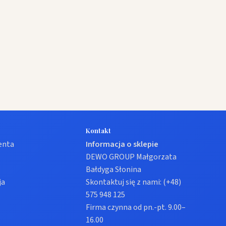
Kontakt
ienta
Informacja o sklepie
DEWO GROUP Małgorzata
Bałdyga Słonina
ja
Skontaktuj się z nami:
(+48)
575 948 125
Firma czynna od pn.-pt. 9.00–
16.00