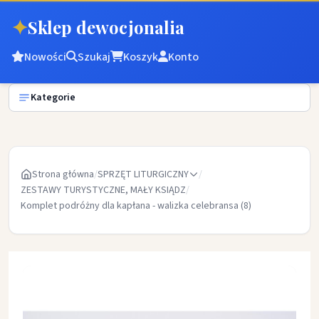
✦
Sklep dewocjonalia
Nowości
Szukaj
Koszyk
Konto
Kategorie
Strona główna
/
SPRZĘT LITURGICZNY
/
ZESTAWY TURYSTYCZNE, MAŁY KSIĄDZ
/
Komplet podróżny dla kapłana - walizka celebransa (8)