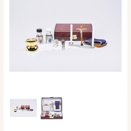
Komplet podróżny dla kapłana - walizka celebransa (8) - Z