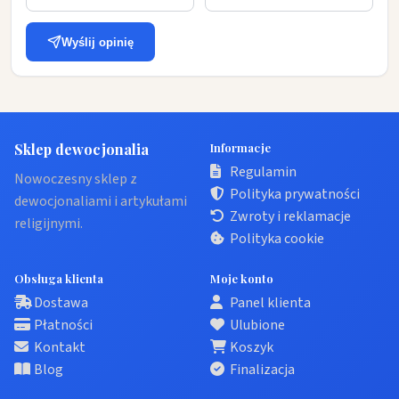
Wyślij opinię
Sklep dewocjonalia
Informacje
Regulamin
Nowoczesny sklep z
Polityka prywatności
dewocjonaliami i artykułami
Zwroty i reklamacje
religijnymi.
Polityka cookie
Obsługa klienta
Moje konto
Dostawa
Panel klienta
Płatności
Ulubione
Kontakt
Koszyk
Blog
Finalizacja