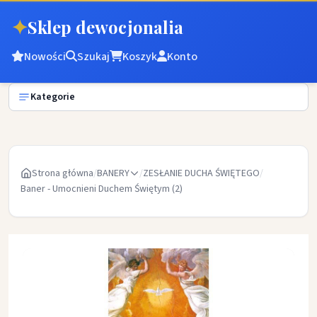
✦
Sklep dewocjonalia
Nowości
Szukaj
Koszyk
Konto
Kategorie
Strona główna
/
BANERY
/
ZESŁANIE DUCHA ŚWIĘTEGO
/
Baner - Umocnieni Duchem Świętym (2)