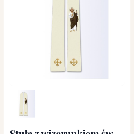
Stuła z wizerunkiem św. Judy Tadeusza - Z POSTACIAMI - Stuł
Stuła z wizerunkiem św.