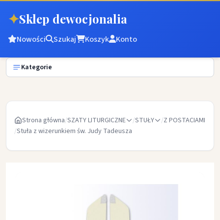
✦
Sklep dewocjonalia
Nowości
Szukaj
Koszyk
Konto
Kategorie
Strona główna
/
SZATY LITURGICZNE
/
STUŁY
/
Z POSTACIAMI
/
Stuła z wizerunkiem św. Judy Tadeusza