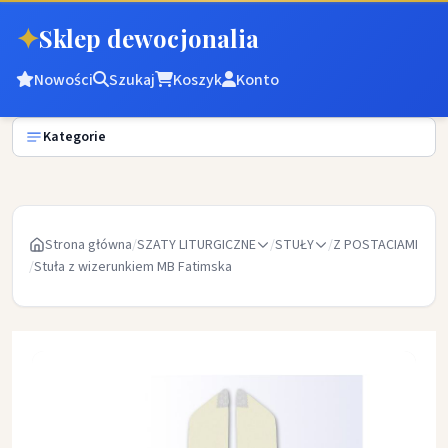
✦
Sklep dewocjonalia
Nowości
Szukaj
Koszyk
Konto
Kategorie
Strona główna
/
SZATY LITURGICZNE
/
STUŁY
/
Z POSTACIAMI
/
Stuła z wizerunkiem MB Fatimska