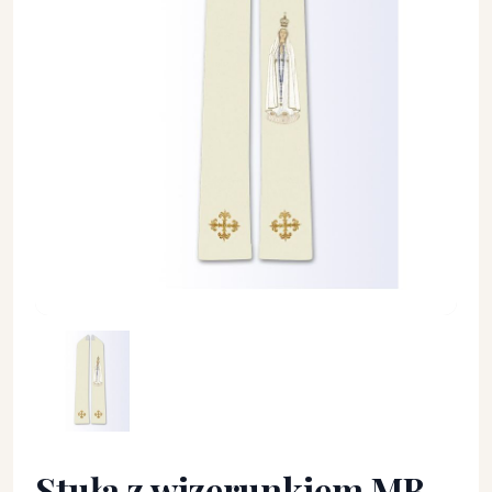
Stuła z wizerunkiem MB Fatimska - Z POSTACIAMI - Stuła z 
Stuła z wizerunkiem MB