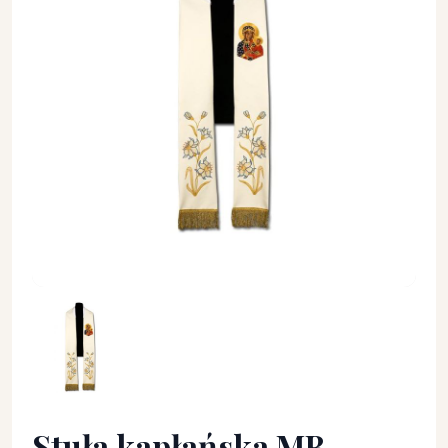
Stuła kapłańska MB Częstochowska (206) - Z POSTACIAMI - 
Stuła kapłańska MB