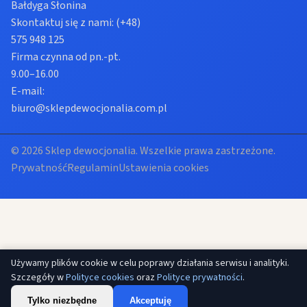
Bałdyga Słonina
Skontaktuj się z nami:
(+48)
575 948 125
Firma czynna od pn.-pt.
9.00–16.00
E-mail:
biuro@sklepdewocjonalia.com.pl
© 2026 Sklep dewocjonalia. Wszelkie prawa zastrzeżone.
Prywatność
Regulamin
Ustawienia cookies
Używamy plików cookie w celu poprawy działania serwisu i analityki.
Szczegóły w
Polityce cookies
oraz
Polityce prywatności
.
Tylko niezbędne
Akceptuję