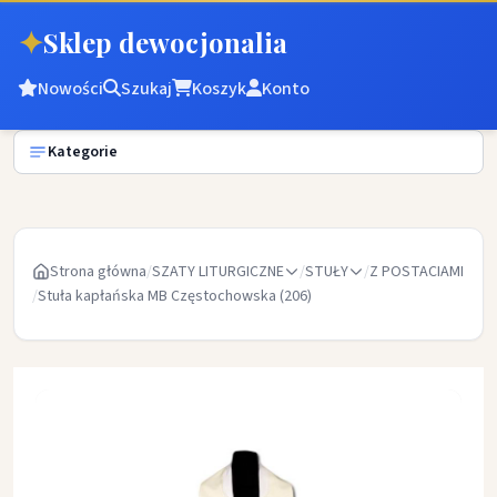
✦
Sklep dewocjonalia
Nowości
Szukaj
Koszyk
Konto
Kategorie
Strona główna
/
SZATY LITURGICZNE
/
STUŁY
/
Z POSTACIAMI
/
Stuła kapłańska MB Częstochowska (206)