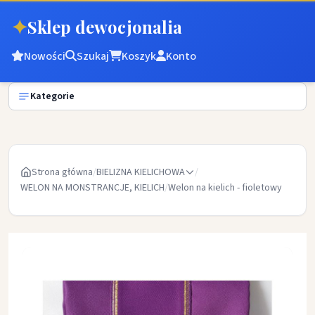
✦
Sklep dewocjonalia
Nowości
Szukaj
Koszyk
Konto
Kategorie
Strona główna
/
BIELIZNA KIELICHOWA
/
WELON NA MONSTRANCJE, KIELICH
/
Welon na kielich - fioletowy