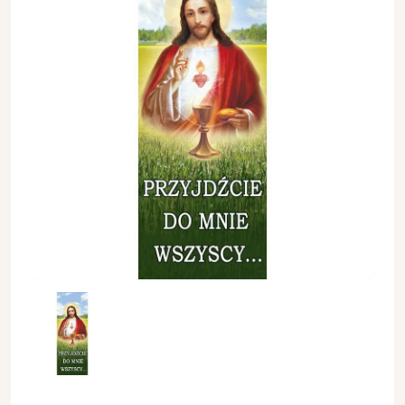
Baner - Przyjdźcie do Mnie wszyscy - Uroczystość Najświętsze