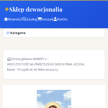
✦
Sklep dewocjonalia
Nowości
Szukaj
Koszyk
Konto
Kategorie
Strona główna
/
BANERY
/
UROCZYSTOŚĆ NAJŚWIĘTSZEGO SERCA PANA JEZUSA
/
Baner - Przyjdźcie do Mnie wszyscy