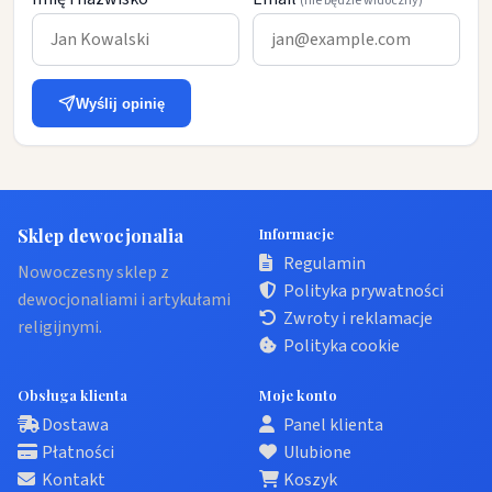
(nie będzie widoczny)
Wyślij opinię
Sklep dewocjonalia
Informacje
Regulamin
Nowoczesny sklep z
Polityka prywatności
dewocjonaliami i artykułami
Zwroty i reklamacje
religijnymi.
Polityka cookie
Obsługa klienta
Moje konto
Dostawa
Panel klienta
Płatności
Ulubione
Kontakt
Koszyk