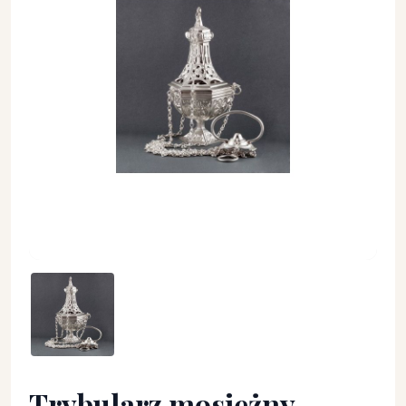
Trybularz mosiężny srebrzony wys. 26 cm - TRYBULARZE, ŁÓD
Trybularz mosiężny