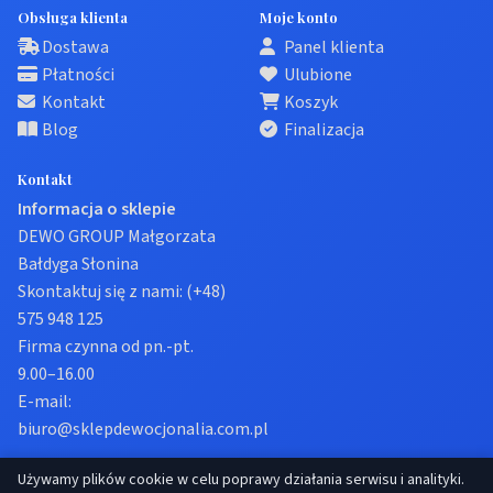
Obsługa klienta
Moje konto
Dostawa
Panel klienta
Płatności
Ulubione
Kontakt
Koszyk
Blog
Finalizacja
Kontakt
Informacja o sklepie
DEWO GROUP Małgorzata
Bałdyga Słonina
Skontaktuj się z nami:
(+48)
575 948 125
Firma czynna od pn.-pt.
9.00–16.00
E-mail:
biuro@sklepdewocjonalia.com.pl
Używamy plików cookie w celu poprawy działania serwisu i analityki.