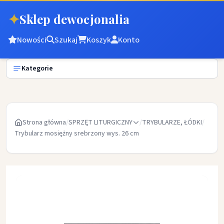
✦
Sklep dewocjonalia
Nowości
Szukaj
Koszyk
Konto
Kategorie
Strona główna
/
SPRZĘT LITURGICZNY
/
TRYBULARZE, ŁÓDKI
/
Trybularz mosiężny srebrzony wys. 26 cm