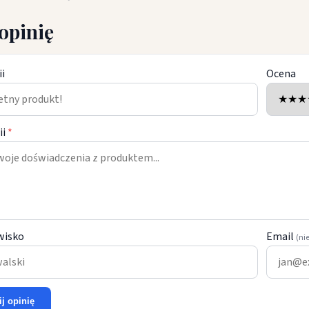
opinię
ii
Ocena
ii
*
wisko
Email
(ni
ij opinię