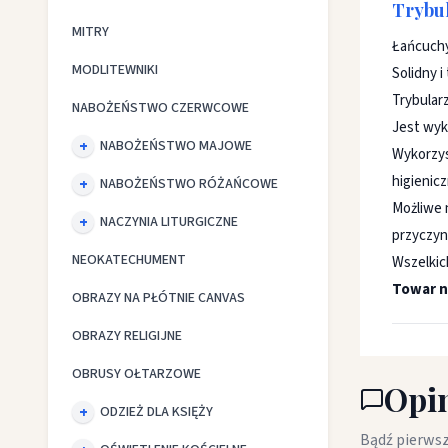
Trybul
MITRY
Łańcuchy
MODLITEWNIKI
Solidny i
Trybularz
NABOŻEŃSTWO CZERWCOWE
Jest wyk
NABOŻEŃSTWO MAJOWE
Wykorzys
higienicz
NABOŻEŃSTWO RÓŻAŃCOWE
Możliwe 
NACZYNIA LITURGICZNE
przyczyn
NEOKATECHUMENT
Wszelkic
Towar n
OBRAZY NA PŁÓTNIE CANVAS
OBRAZY RELIGIJNE
OBRUSY OŁTARZOWE
Opin
ODZIEŻ DLA KSIĘŻY
Bądź pierwsz