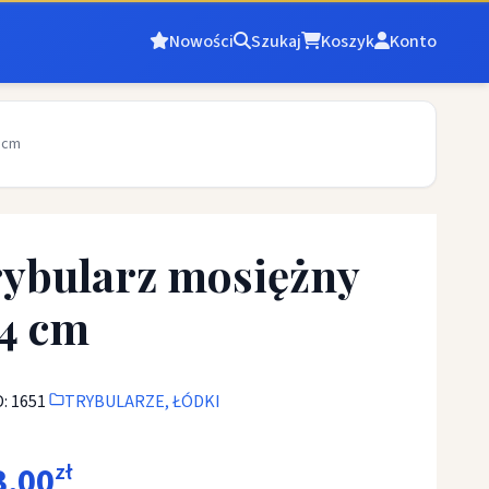
Nowości
Szukaj
Koszyk
Konto
4 cm
ybularz mosiężny
4 cm
: 1651
TRYBULARZE, ŁÓDKI
3,00
zł