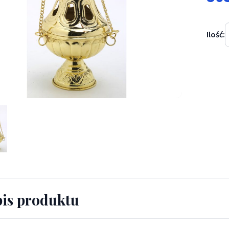
Ilość:
rz mosiężny -24 cm - TRYBULARZE, ŁÓDKI - Trybularz mosiężny -2
is produktu