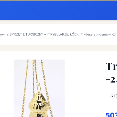
łówna
/
SPRZĘT LITURGICZNY
/
TRYBULARZE, ŁÓDKI
/
Trybularz mosiężny -2
Tr
-2
ID
50