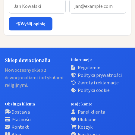
Wyślij opinię
Sklep dewocjonalia
Informacje
Regulamin
Nowoczesny sklep z
Polityka prywatności
dewocjonaliami i artykułami
Zwroty i reklamacje
religijnymi.
Polityka cookie
Obsługa klienta
Moje konto
Dostawa
Panel klienta
Płatności
Ulubione
Kontakt
Koszyk
Blog
Finalizacja