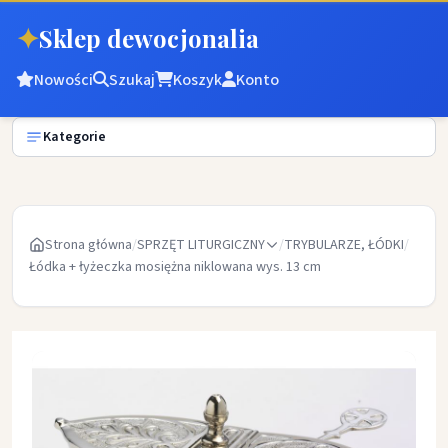
✦
Sklep dewocjonalia
Nowości
Szukaj
Koszyk
Konto
Kategorie
Strona główna
/
SPRZĘT LITURGICZNY
/
TRYBULARZE, ŁÓDKI
/
Łódka + łyżeczka mosiężna niklowana wys. 13 cm