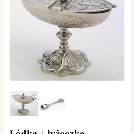
Łódka + łyżeczka mosiężna niklowana wys. 13 cm - TRYBULAR
Łódka + łyżeczka