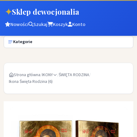
✦
Sklep dewocjonalia
Nowości
Szukaj
Koszyk
Konto
Kategorie
Strona główna
/
IKONY
/
ŚWIĘTA RODZINA
/
Ikona Święta Rodzina (6)