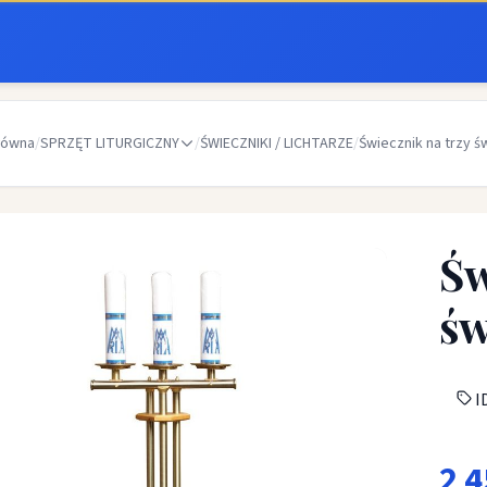
łówna
/
SPRZĘT LITURGICZNY
/
ŚWIECZNIKI / LICHTARZE
/
Świecznik na trzy ś
Św
św
ID
2 4