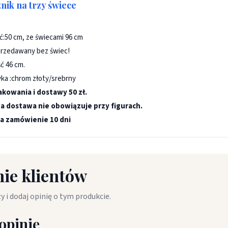
nik na trzy świece
:50 cm, ze świecami 96 cm
przedawany bez świec!
ć 46 cm.
yka :chrom złoty/srebrny
akowania i dostawy 50 zł.
 dostawa nie obowiązuje przy figurach.
a zamówienie 10 dni
ie klientów
y i dodaj opinię o tym produkcie.
opinię