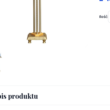
Ilość:
k na trzy świece - ŚWIECZNIKI / LICHTARZE - Świecznik na trzy ś
is produktu