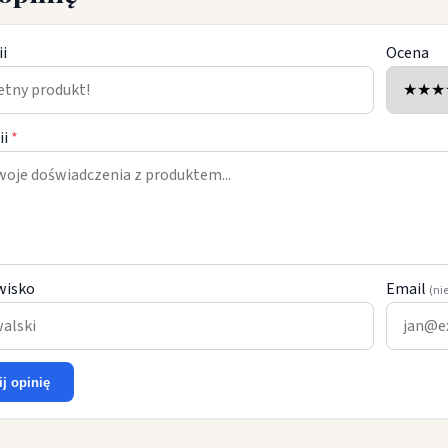
ii
Ocena
ii
*
wisko
Email
(ni
ij opinię