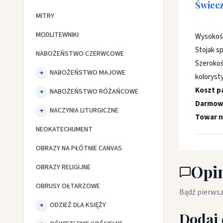
Świecz
MITRY
MODLITEWNIKI
Wysokość
Stojak s
NABOŻEŃSTWO CZERWCOWE
Szerokoś
NABOŻEŃSTWO MAJOWE
koloryst
Koszt p
NABOŻEŃSTWO RÓŻAŃCOWE
Darmowa
NACZYNIA LITURGICZNE
Towar n
NEOKATECHUMENT
OBRAZY NA PŁÓTNIE CANVAS
Opin
OBRAZY RELIGIJNE
OBRUSY OŁTARZOWE
Bądź pierwsz
ODZIEŻ DLA KSIĘŻY
Dodaj 