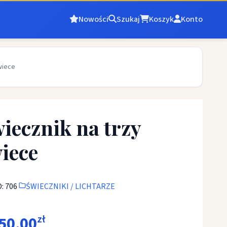
Nowości
Szukaj
Koszyk
Konto
wiece
iecznik na trzy
iece
: 706
ŚWIECZNIKI / LICHTARZE
50,00
zł