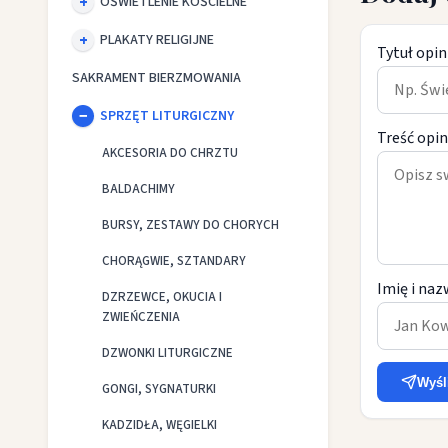
OŚWIETLENIE KOŚCIELNE
PLAKATY RELIGIJNE
Tytuł opin
SAKRAMENT BIERZMOWANIA
SPRZĘT LITURGICZNY
Treść opin
AKCESORIA DO CHRZTU
BALDACHIMY
BURSY, ZESTAWY DO CHORYCH
CHORĄGWIE, SZTANDARY
Imię i naz
DZRZEWCE, OKUCIA I
ZWIEŃCZENIA
DZWONKI LITURGICZNE
Wyśl
GONGI, SYGNATURKI
KADZIDŁA, WĘGIELKI