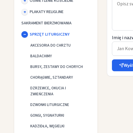
OŚWIETLENIE KOŚCIELNE
PLAKATY RELIGIJNE
SAKRAMENT BIERZMOWANIA
SPRZĘT LITURGICZNY
Imię i naz
AKCESORIA DO CHRZTU
BALDACHIMY
Wyśl
BURSY, ZESTAWY DO CHORYCH
CHORĄGWIE, SZTANDARY
DZRZEWCE, OKUCIA I
ZWIEŃCZENIA
DZWONKI LITURGICZNE
GONGI, SYGNATURKI
KADZIDŁA, WĘGIELKI