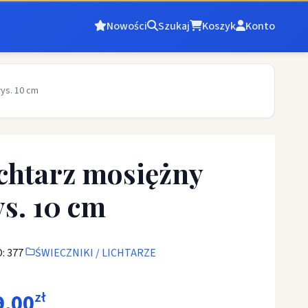
Nowości
Szukaj
Koszyk
Konto
wys. 10 cm
chtarz mosiężny
s. 10 cm
: 377
ŚWIECZNIKI / LICHTARZE
9,00
zł