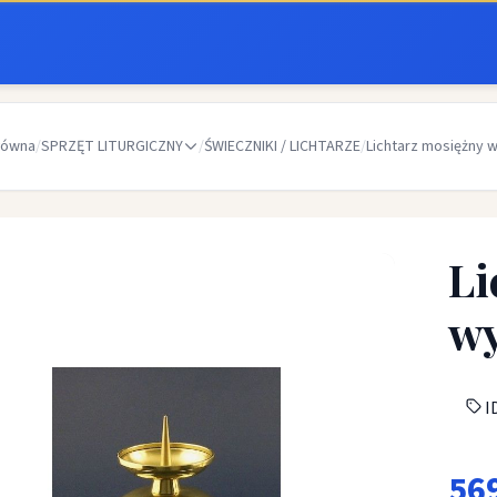
łówna
/
SPRZĘT LITURGICZNY
/
ŚWIECZNIKI / LICHTARZE
/
Lichtarz mosiężny 
Li
wy
ID
56