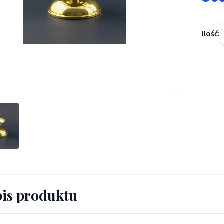
Ilość:
z mosiężny wys. 10 cm - ŚWIECZNIKI / LICHTARZE - Lichtarz mosię
is produktu