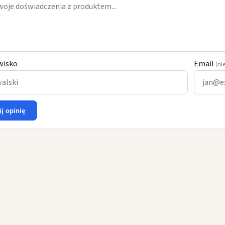
wisko
Email
(ni
ij opinię