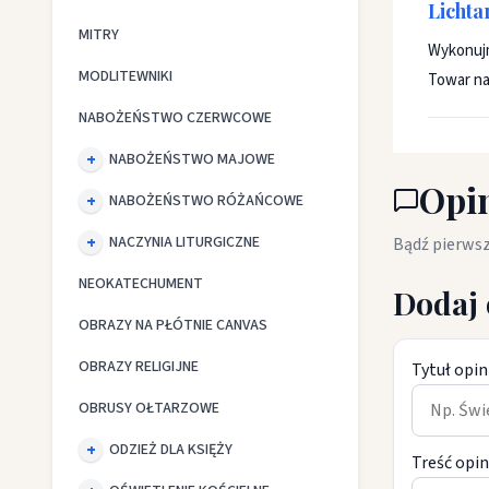
Lichta
MITRY
Wykonujm
MODLITEWNIKI
Towar na
NABOŻEŃSTWO CZERWCOWE
NABOŻEŃSTWO MAJOWE
Opin
NABOŻEŃSTWO RÓŻAŃCOWE
NACZYNIA LITURGICZNE
Bądź pierwsz
NEOKATECHUMENT
Dodaj 
OBRAZY NA PŁÓTNIE CANVAS
OBRAZY RELIGIJNE
Tytuł opin
OBRUSY OŁTARZOWE
ODZIEŻ DLA KSIĘŻY
Treść opin