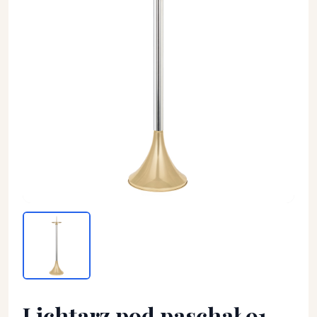
Lichtarz pod paschał 91 cm - ŚWIECZNIKI / LICHTARZE
Lichtarz pod paschał 91