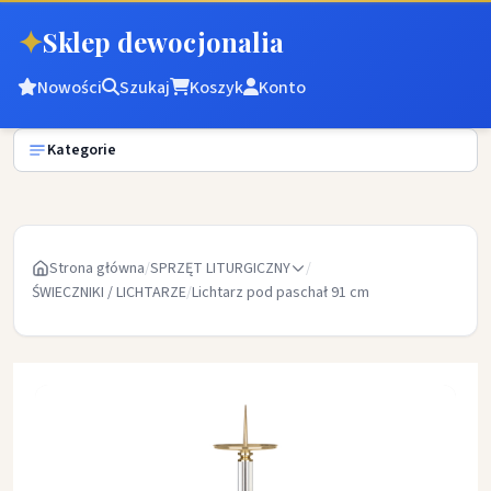
✦
Sklep dewocjonalia
Nowości
Szukaj
Koszyk
Konto
Kategorie
Strona główna
/
SPRZĘT LITURGICZNY
/
ŚWIECZNIKI / LICHTARZE
/
Lichtarz pod paschał 91 cm