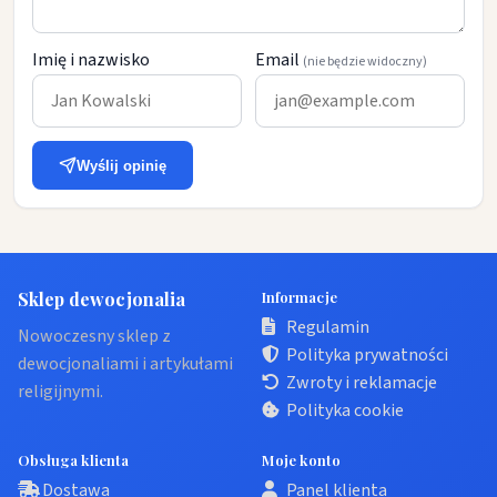
Imię i nazwisko
Email
(nie będzie widoczny)
Wyślij opinię
Sklep dewocjonalia
Informacje
Regulamin
Nowoczesny sklep z
Polityka prywatności
dewocjonaliami i artykułami
Zwroty i reklamacje
religijnymi.
Polityka cookie
Obsługa klienta
Moje konto
Dostawa
Panel klienta