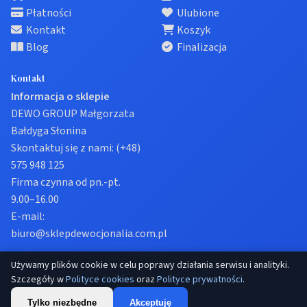
Płatności
Ulubione
Kontakt
Koszyk
Blog
Finalizacja
Kontakt
Informacja o sklepie
DEWO GROUP Małgorzata
Bałdyga Słonina
Skontaktuj się z nami:
(+48)
575 948 125
Firma czynna od pn.-pt.
9.00–16.00
E-mail:
biuro@sklepdewocjonalia.com.pl
Używamy plików cookie w celu poprawy działania serwisu i analityki.
© 2026 Sklep dewocjonalia. Wszelkie prawa zastrzeżone.
Szczegóły w
Polityce cookies
oraz
Polityce prywatności
.
Prywatność
Regulamin
Ustawienia cookies
Tylko niezbędne
Akceptuję