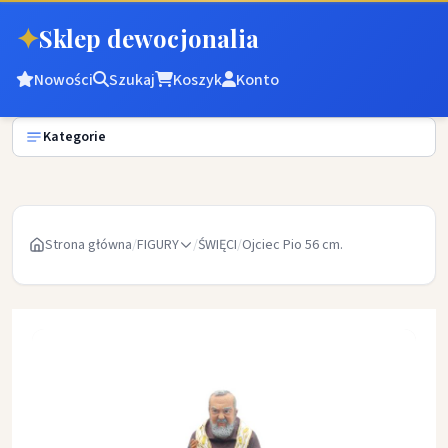
✦
Sklep dewocjonalia
Nowości
Szukaj
Koszyk
Konto
Kategorie
Strona główna
/
FIGURY
/
ŚWIĘCI
/
Ojciec Pio 56 cm.