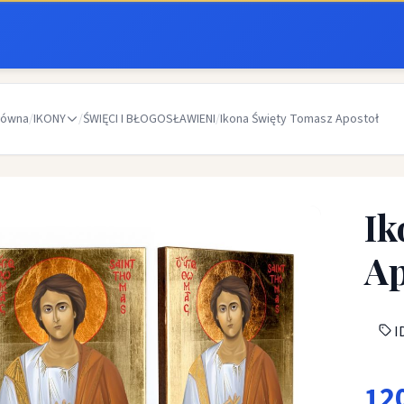
łówna
/
IKONY
/
ŚWIĘCI I BŁOGOSŁAWIENI
/
Ikona Święty Tomasz Apostoł
Ik
Ap
ID
12