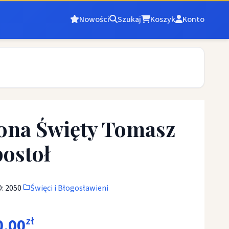
Nowości
Szukaj
Koszyk
Konto
ona Święty Tomasz
ostoł
: 2050
Święci i Błogosławieni
0,00
zł