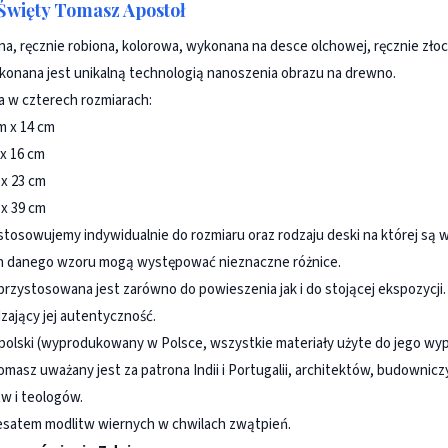
Święty Tomasz Apostoł
na, ręcznie robiona, kolorowa, wykonana na desce olchowej, ręcznie zł
konana jest unikalną technologią nanoszenia obrazu na drewno.
 w czterech rozmiarach:
m x 14 cm
 x 16 cm
 x 23 cm
 x 39 cm
stosowujemy indywidualnie do rozmiaru oraz rodzaju deski na której są
 danego wzoru mogą występować nieznaczne różnice.
 przystosowana jest zarówno do powieszenia jak i do stojącej ekspozycji.
zający jej autentyczność.
polski (wyprodukowany w Polsce, wszystkie materiały użyte do jego wy
masz uważany jest za patrona Indii i Portugalii, architektów, budowniczy
w i teologów.
esatem modlitw wiernych w chwilach zwątpień.