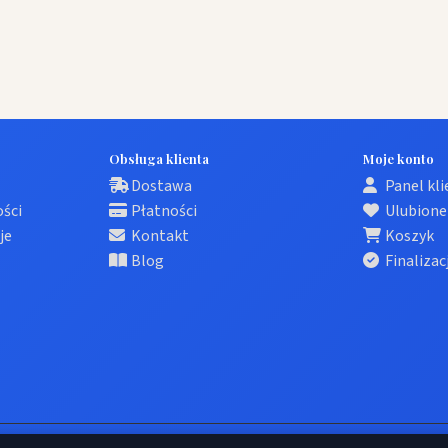
Obsługa klienta
Moje konto
Dostawa
Panel kl
ości
Płatności
Ulubione
je
Kontakt
Koszyk
Blog
Finalizac