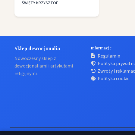
ŚWIĘTY KRZYSZTOF
Sklep dewocjonalia
Informacje
Regulamin
Nowoczesny sklep z
Polityka prywatn
dewocjonaliami i artykułami
Zwroty i reklamac
religijnymi.
Polityka cookie