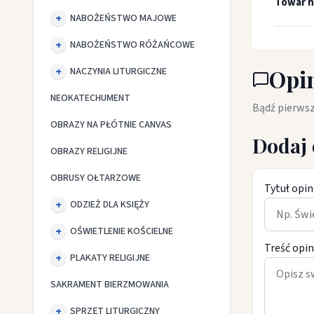
Towar n
NABOŻEŃSTWO MAJOWE
NABOŻEŃSTWO RÓŻAŃCOWE
Opin
NACZYNIA LITURGICZNE
NEOKATECHUMENT
Bądź pierwsz
OBRAZY NA PŁÓTNIE CANVAS
Dodaj 
OBRAZY RELIGIJNE
OBRUSY OŁTARZOWE
Tytuł opin
ODZIEŻ DLA KSIĘŻY
OŚWIETLENIE KOŚCIELNE
Treść opin
PLAKATY RELIGIJNE
SAKRAMENT BIERZMOWANIA
SPRZĘT LITURGICZNY