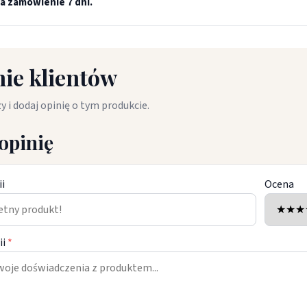
a zamówienie 7 dni.
ie klientów
y i dodaj opinię o tym produkcie.
opinię
ii
Ocena
ii
*