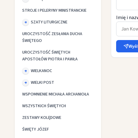
STROJE I PELERYNY MINISTRANCKIE
Imię i naz
SZATY LITURGICZNE
UROCZYSTOŚĆ ZESŁANIA DUCHA
ŚWIĘTEGO
Wyśl
UROCZYSTOŚĆ ŚWIĘTYCH
APOSTOŁÓW PIOTRA I PAWŁA
WIELKANOC
WIELKI POST
WSPOMNIENIE MICHAŁA ARCHANIOŁA
WSZYSTKICH ŚWIĘTYCH
ZESTAWY KOLĘDOWE
ŚWIĘTY JÓZEF