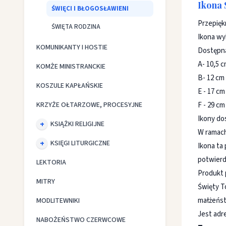
Ikona 
ŚWIĘCI I BŁOGOSŁAWIENI
Przepięk
ŚWIĘTA RODZINA
Ikona wy
KOMUNIKANTY I HOSTIE
Dostępna
A- 10,5 c
KOMŻE MINISTRANCKIE
B- 12 cm
KOSZULE KAPŁAŃSKIE
E - 17 cm
KRZYŻE OŁTARZOWE, PROCESYJNE
F - 29 cm
Ikony do
KSIĄŻKI RELIGIJNE
W ramach
KSIĘGI LITURGICZNE
Ikona ta
potwierd
LEKTORIA
Produkt 
MITRY
Święty To
małżeńst
MODLITEWNIKI
Jest adr
NABOŻEŃSTWO CZERWCOWE