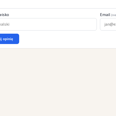
wisko
Email
(ni
ij opinię