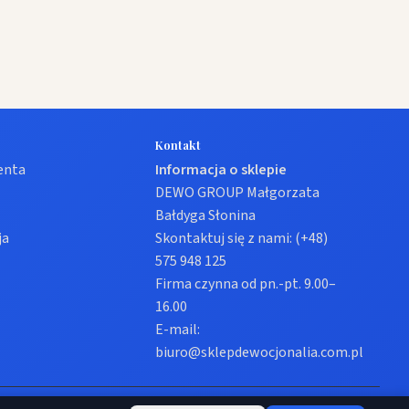
Kontakt
ienta
Informacja o sklepie
DEWO GROUP Małgorzata
Bałdyga Słonina
ja
Skontaktuj się z nami:
(+48)
575 948 125
Firma czynna od pn.-pt. 9.00–
16.00
E-mail:
biuro@sklepdewocjonalia.com.pl