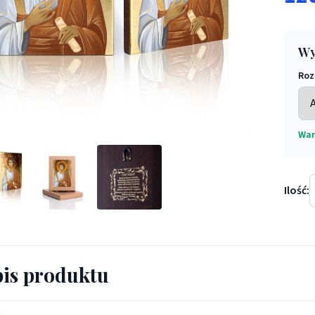
Wy
Roz
War
więty Tomasz Apostoł - Święci i Błogosławieni - Ikona Święty To
Ilość:
is produktu