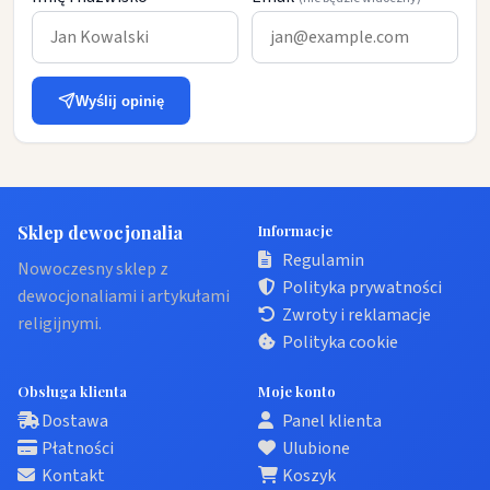
Wyślij opinię
Sklep dewocjonalia
Informacje
Regulamin
Nowoczesny sklep z
Polityka prywatności
dewocjonaliami i artykułami
Zwroty i reklamacje
religijnymi.
Polityka cookie
Obsługa klienta
Moje konto
Dostawa
Panel klienta
Płatności
Ulubione
Kontakt
Koszyk