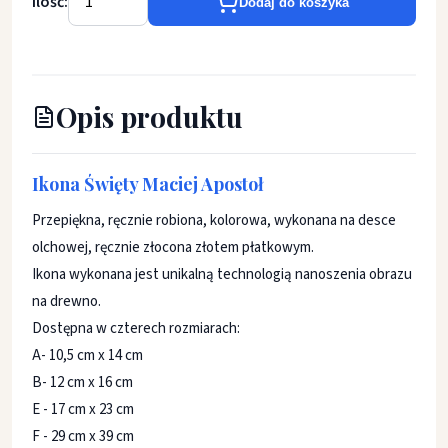
Ilość:
Dodaj do koszyka
Opis produktu
Ikona Święty Maciej Apostoł
Przepiękna, ręcznie robiona, kolorowa, wykonana na desce
olchowej, ręcznie złocona złotem płatkowym.
Ikona wykonana jest unikalną technologią nanoszenia obrazu
na drewno.
Dostępna w czterech rozmiarach:
A- 10,5 cm x 14 cm
B- 12 cm x 16 cm
E - 17 cm x 23 cm
F - 29 cm x 39 cm