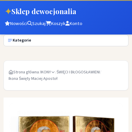
✦
Sklep dewocjonalia
Nowości
Szukaj
Koszyk
Konto
Kategorie
Strona główna
/
IKONY
/
ŚWIĘCI I BŁOGOSŁAWIENI
/
Ikona Święty Maciej Apostoł