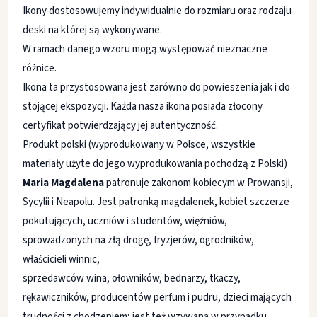
Ikony dostosowujemy indywidualnie do rozmiaru oraz rodzaju
deski na której są wykonywane.
W ramach danego wzoru mogą występować nieznaczne
różnice.
Ikona ta przystosowana jest zarówno do powieszenia jak i do
stojącej ekspozycji. Każda nasza ikona posiada złocony
certyfikat potwierdzający jej autentyczność.
Produkt polski (wyprodukowany w Polsce, wszystkie
materiały użyte do jego wyprodukowania pochodzą z Polski)
Maria Magdalena
patronuje zakonom kobiecym w Prowansji,
Sycylii i Neapolu. Jest patronką magdalenek, kobiet szczerze
pokutujących, uczniów i studentów, więźniów,
sprowadzonych na złą drogę, fryzjerów, ogrodników,
właścicieli winnic,
sprzedawców wina, ołowników, bednarzy, tkaczy,
rękawiczników, producentów perfum i pudru, dzieci mających
trudności z chodzeniem; jest też wzywana w przypadku