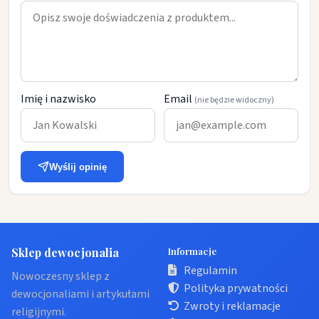
Imię i nazwisko
Email
(nie będzie widoczny)
Wyślij opinię
Sklep dewocjonalia
Informacje
Regulamin
Nowoczesny sklep z
Polityka prywatności
dewocjonaliami i artykułami
Zwroty i reklamacje
religijnymi.