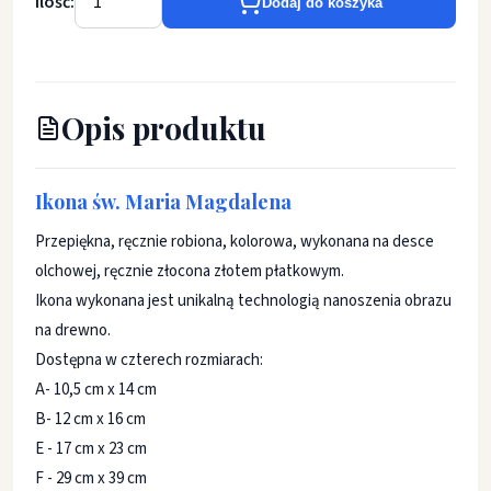
Ilość:
Dodaj do koszyka
Opis produktu
Ikona św. Maria Magdalena
Przepiękna, ręcznie robiona, kolorowa, wykonana na desce
olchowej, ręcznie złocona złotem płatkowym.
Ikona wykonana jest unikalną technologią nanoszenia obrazu
na drewno.
Dostępna w czterech rozmiarach:
A- 10,5 cm x 14 cm
B- 12 cm x 16 cm
E - 17 cm x 23 cm
F - 29 cm x 39 cm