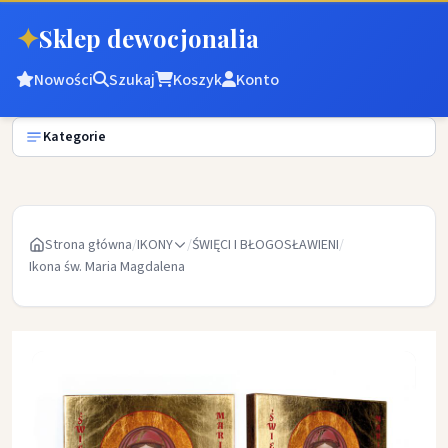
✦
Sklep dewocjonalia
Nowości
Szukaj
Koszyk
Konto
Kategorie
Strona główna
/
IKONY
/
ŚWIĘCI I BŁOGOSŁAWIENI
/
Ikona św. Maria Magdalena