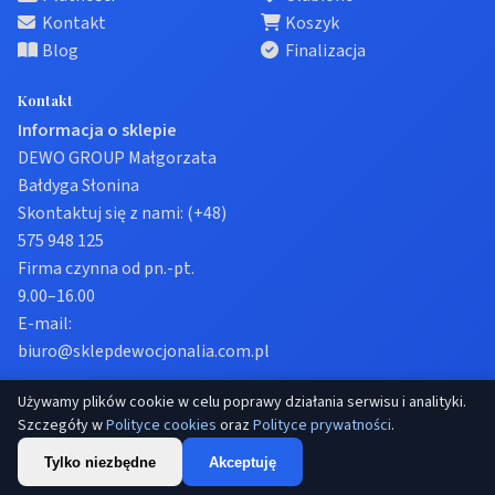
Kontakt
Koszyk
Blog
Finalizacja
Kontakt
Informacja o sklepie
DEWO GROUP Małgorzata
Bałdyga Słonina
Skontaktuj się z nami:
(+48)
575 948 125
Firma czynna od pn.-pt.
9.00–16.00
E-mail:
biuro@sklepdewocjonalia.com.pl
Używamy plików cookie w celu poprawy działania serwisu i analityki.
© 2026 Sklep dewocjonalia. Wszelkie prawa zastrzeżone.
Szczegóły w
Polityce cookies
oraz
Polityce prywatności
.
Prywatność
Regulamin
Ustawienia cookies
Tylko niezbędne
Akceptuję