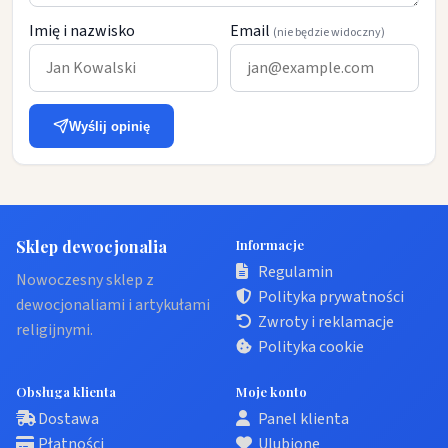
Imię i nazwisko
Email
(nie będzie widoczny)
Wyślij opinię
Sklep dewocjonalia
Informacje
Regulamin
Nowoczesny sklep z
Polityka prywatności
dewocjonaliami i artykułami
Zwroty i reklamacje
religijnymi.
Polityka cookie
Obsługa klienta
Moje konto
Dostawa
Panel klienta
Płatności
Ulubione