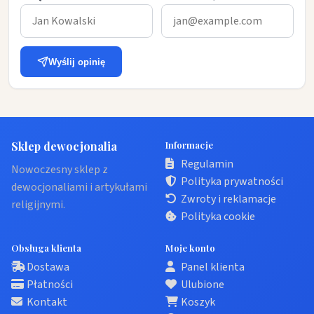
Wyślij opinię
Sklep dewocjonalia
Informacje
Regulamin
Nowoczesny sklep z
Polityka prywatności
dewocjonaliami i artykułami
Zwroty i reklamacje
religijnymi.
Polityka cookie
Obsługa klienta
Moje konto
Dostawa
Panel klienta
Płatności
Ulubione
Kontakt
Koszyk