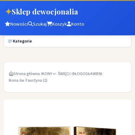
✦
Sklep dewocjonalia
Nowości
Szukaj
Koszyk
Konto
Kategorie
Strona główna
/
IKONY
/
ŚWIĘCI I BŁOGOSŁAWIENI
/
Ikona św. Faustyna (2)