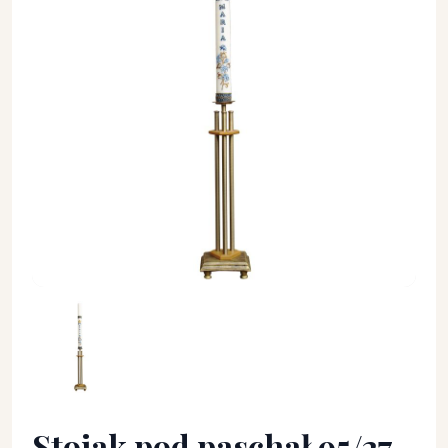
Stojak pod paschał 95/27 cm. - STOJAK - RÓŻNE - Stojak pod 
Stojak pod paschał 95/27