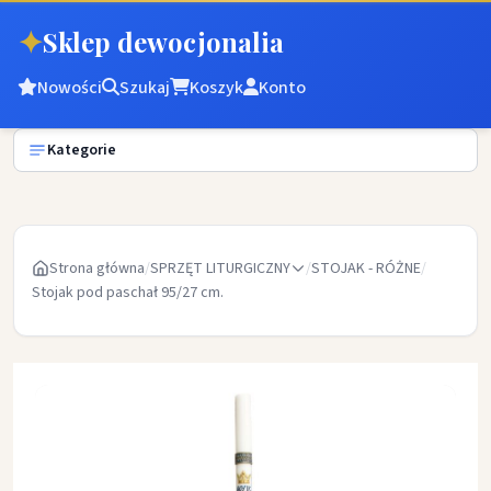
✦
Sklep dewocjonalia
Nowości
Szukaj
Koszyk
Konto
Kategorie
Strona główna
/
SPRZĘT LITURGICZNY
/
STOJAK - RÓŻNE
/
Stojak pod paschał 95/27 cm.