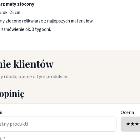
arz mały złocony
 ok. 25 cm.
y złocone relikwiarze z najlepszych materiałów.
 zamówienie ok. 3 tygodni.
ie klientów
y i dodaj opinię o tym produkcie.
opinię
ii
Ocena
ii
*