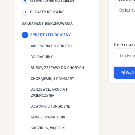
OŚWIETLENIE KOŚCIELNE
PLAKATY RELIGIJNE
SAKRAMENT BIERZMOWANIA
SPRZĘT LITURGICZNY
Imię i naz
AKCESORIA DO CHRZTU
BALDACHIMY
BURSY, ZESTAWY DO CHORYCH
Wyśl
CHORĄGWIE, SZTANDARY
DZRZEWCE, OKUCIA I
ZWIEŃCZENIA
DZWONKI LITURGICZNE
GONGI, SYGNATURKI
KADZIDŁA, WĘGIELKI