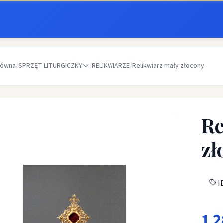
łówna
/
SPRZĘT LITURGICZNY
/
RELIKWIARZE
/
Relikwiarz mały złocony
Re
zł
ID
1 2