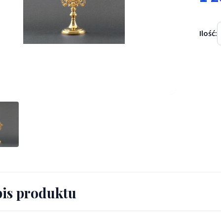
Ilość:
arz mały złocony - RELIKWIARZE - Relikwiarz mały złocony
is produktu