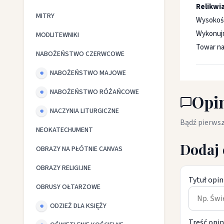
Relikwi
MITRY
Wysokość
Wykonujm
MODLITEWNIKI
Towar na
NABOŻEŃSTWO CZERWCOWE
NABOŻEŃSTWO MAJOWE
NABOŻEŃSTWO RÓŻAŃCOWE
Opin
NACZYNIA LITURGICZNE
Bądź pierwsz
NEOKATECHUMENT
Dodaj 
OBRAZY NA PŁÓTNIE CANVAS
OBRAZY RELIGIJNE
Tytuł opin
OBRUSY OŁTARZOWE
ODZIEŻ DLA KSIĘŻY
Treść opin