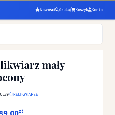
Nowości
Szukaj
Koszyk
Konto
likwiarz mały
ocony
: 289
RELIKWIARZE
89,00
zł