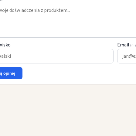
wisko
Email
(ni
ij opinię