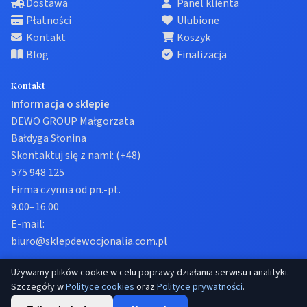
Dostawa
Panel klienta
Płatności
Ulubione
Kontakt
Koszyk
Blog
Finalizacja
Kontakt
Informacja o sklepie
DEWO GROUP Małgorzata
Bałdyga Słonina
Skontaktuj się z nami:
(+48)
575 948 125
Firma czynna od pn.-pt.
9.00–16.00
E-mail:
biuro@sklepdewocjonalia.com.pl
Używamy plików cookie w celu poprawy działania serwisu i analityki.
© 2026 Sklep dewocjonalia. Wszelkie prawa zastrzeżone.
Szczegóły w
Polityce cookies
oraz
Polityce prywatności
.
Prywatność
Regulamin
Ustawienia cookies