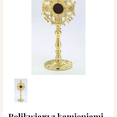
Relikwiarz z kamieniami szlachetnymi, pozłacany - 24 cm - 
Relikwiarz z kamieniami