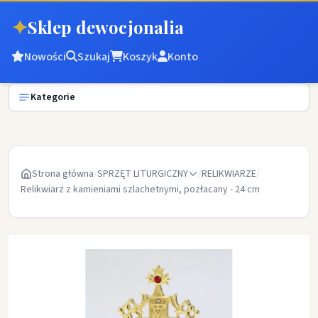
✦
Sklep dewocjonalia
Nowości
Szukaj
Koszyk
Konto
Kategorie
Strona główna
/
SPRZĘT LITURGICZNY
/
RELIKWIARZE
/
Relikwiarz z kamieniami szlachetnymi, pozłacany - 24 cm