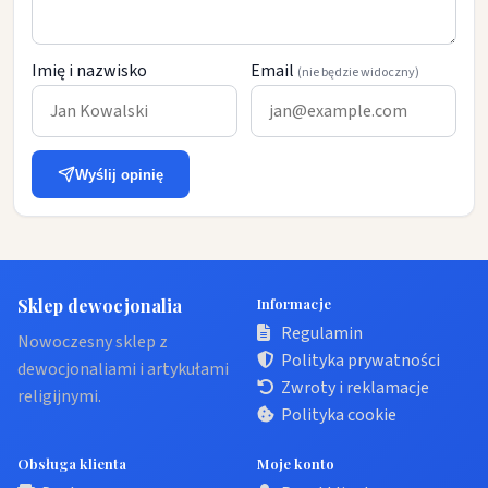
Imię i nazwisko
Email
(nie będzie widoczny)
Wyślij opinię
Sklep dewocjonalia
Informacje
Regulamin
Nowoczesny sklep z
Polityka prywatności
dewocjonaliami i artykułami
Zwroty i reklamacje
religijnymi.
Polityka cookie
Obsługa klienta
Moje konto